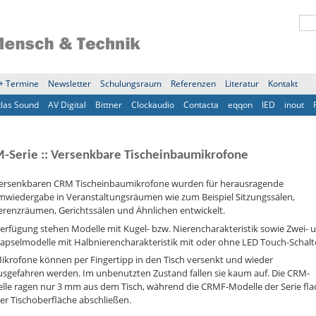
+ Termine
Newsletter
Schulungsraum
Referenzen
Literatur
Kontakt
tlas Sound
AV Digital
Bittner
Clockaudio
Contacta
eqqon
IED
inout
-Serie :: Versenkbare Tischeinbaumikrofone
versenkbaren CRM Tischeinbaumikrofone wurden für herausragende
mwiedergabe in Veranstaltungsräumen wie zum Beispiel Sitzungssälen,
erenzräumen, Gerichtssälen und Ähnlichen entwickelt.
erfügung stehen Modelle mit Kugel- bzw. Nierencharakteristik sowie Zwei- 
apselmodelle mit Halbnierencharakteristik mit oder ohne LED Touch-Schalt
ikrofone können per Fingertipp in den Tisch versenkt und wieder
usgefahren werden. Im unbenutzten Zustand fallen sie kaum auf. Die CRM-
lle ragen nur 3 mm aus dem Tisch, während die CRMF-Modelle der Serie fla
er Tischoberfläche abschließen.