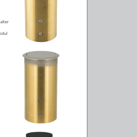
alter
odul