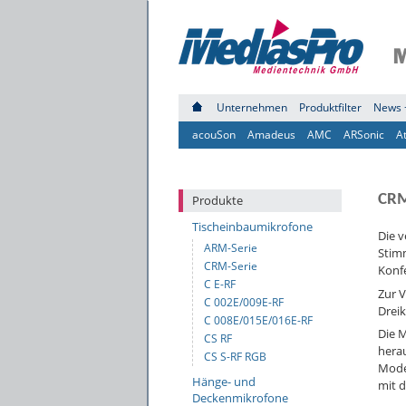
Unternehmen
Produktfilter
News 
acouSon
Amadeus
AMC
ARSonic
A
CRM
Produkte
Tischeinbaumikrofone
Die 
ARM-Serie
Stim
CRM-Serie
Konf
C E-RF
Zur V
C 002E/009E-RF
Dreik
C 008E/015E/016E-RF
Die M
CS RF
hera
CS S-RF RGB
Mode
Hänge- und
mit d
Deckenmikrofone