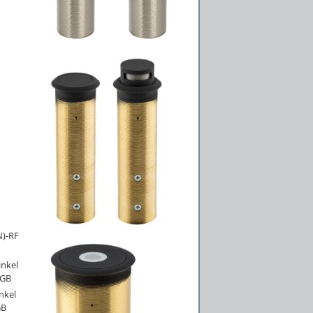
N)-RF
inkel
RGB
nkel
GB