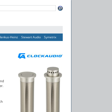
Renkus-Heinz
Stewart Audio
Symetrix
und
er.
ch