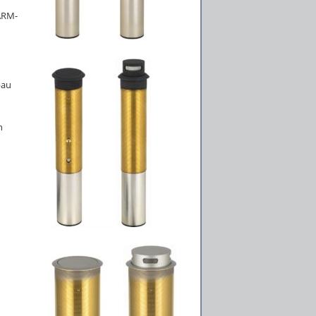
 ARM-
bau
n