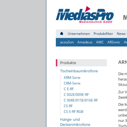
Unternehmen
Produktfilter
News 
acouSon
Amadeus
AMC
ARSonic
A
ARM
Produkte
Tischeinbaumikrofone
Die 
ARM-Serie
hera
CRM-Serie
Sitzu
C E-RF
Zur V
C 002E/009E-RF
Zweik
C 008E/015E/016E-RF
Die 
CS RF
werde
CS S-RF RGB
unbe
Hänge- und
nur 
Deckenmikrofone
Tisch