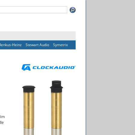
Renkus-Heinz
Stewart Audio
Symetrix
 Im
le