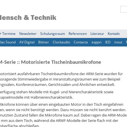
+ Termine
Newsletter
Schulungsraum
Referenzen
Literatur
Kontakt
tlas Sound
AV Digital
Bittner
Clockaudio
Contacta
eqqon
IED
inout
-Serie :: Motorisierte Tischeinbaumikrofone
motorisiert ausfahrbaren Tischeinbaumikrofone der ARM-Serie wurden für
usragende Stimmwiedergabe in Veranstaltungsräumen wie zum Beispiel
ngssälen, Konferenzräumen, Gerichtssälen und Ähnlichen entwickelt.
erfügung stehen Modelle mit Kugel- und Nierencharakteristik sowie
apselmodelle mit Halbnierencharakteristik.
Mikrofone können über einen eingebauten Motor in den Tisch eingefahren
n, wenn sie nicht benötigt werden. Dazu müssen sie nicht berührt werden.
nutzten Zustand fallen die Mikrofone kaum auf. Dabei ragen die ARM-Model
3 mm aus dem Tisch, während die ARMF-Modelle der Serie flach mit der
oberfläche abschließen.