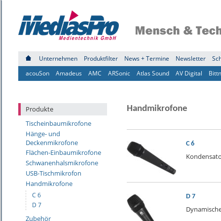
Unternehmen
Produktfilter
News + Termine
Newsletter
Sc
acouSon
Amadeus
AMC
ARSonic
Atlas Sound
AV Digital
Bitt
Handmikrofone
Produkte
Tischeinbaumikrofone
Hänge- und
Deckenmikrofone
C 6
Flächen-Einbaumikrofone
Kondensato
Schwanenhalsmikrofone
USB-Tischmikrofon
Handmikrofone
C 6
D 7
D 7
Dynamisch
Zubehör