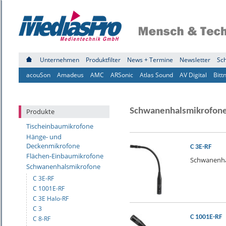
Unternehmen
Produktfilter
News + Termine
Newsletter
Sc
acouSon
Amadeus
AMC
ARSonic
Atlas Sound
AV Digital
Bitt
Schwanenhalsmikrofon
Produkte
Tischeinbaumikrofone
Hänge- und
Deckenmikrofone
C 3E-RF
Flächen-Einbaumikrofone
Schwanenha
Schwanenhalsmikrofone
C 3E-RF
C 1001E-RF
C 3E Halo-RF
C 3
C 1001E-RF
C 8-RF