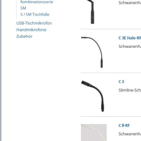
Kombinationsserie
Schwanenha
SM
S / SM Tischfüße
USB-Tischmikrofon
Handmikrofone
Zubehör
C 3E Halo-R
Schwanenha
C 3
Slimline-S
C 8-RF
Schwanenha