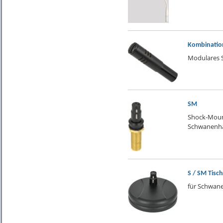
Kombinatio
Modulares 
SM
Shock-Moun
Schwanenha
S / SM Tisc
für Schwan