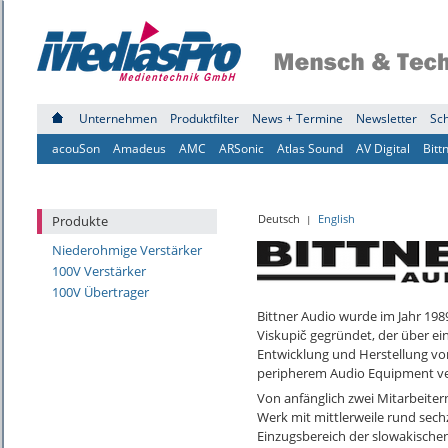
Unternehmen
Produktfilter
News + Termine
Newsletter
Sc
acouSon
Amadeus
AMC
ARSonic
Atlas Sound
AV Digital
Bitt
Deutsch
English
Produkte
|
Niederohmige Verstärker
100V Verstärker
100V Übertrager
Bittner Audio wurde im Jahr 198
Viskupič gegründet, der über ein
Entwicklung und Herstellung v
peripherem Audio Equipment ve
Von anfänglich zwei Mitarbeite
Werk mit mittlerweile rund sech
Einzugsbereich der slowakische