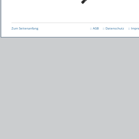
Zum Seitenanfang
:: AGB
:: Datenschutz
:: Imp