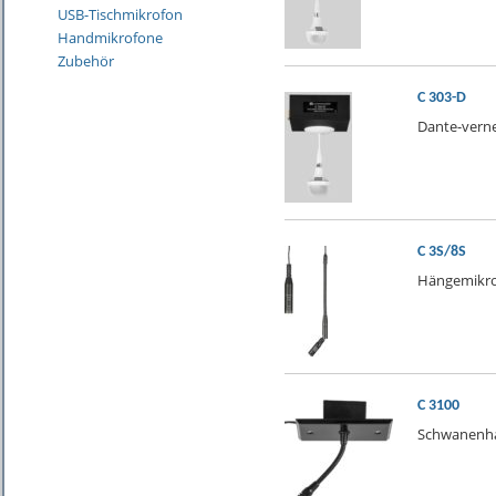
USB-Tischmikrofon
Handmikrofone
Zubehör
C 303-D
Dante-vern
C 3S/8S
Hängemikr
C 3100
Schwanenha