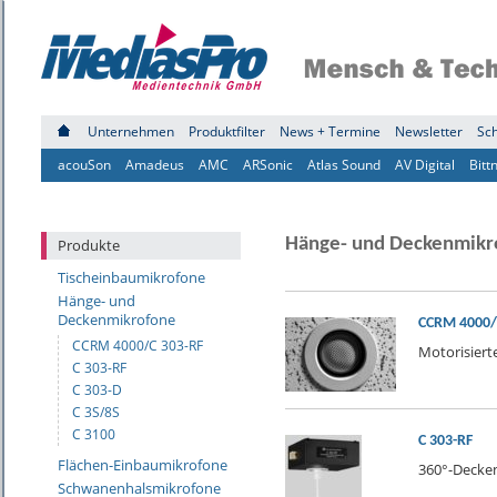
Unternehmen
Produktfilter
News + Termine
Newsletter
Sc
acouSon
Amadeus
AMC
ARSonic
Atlas Sound
AV Digital
Bitt
Hänge- und Deckenmikr
Produkte
Tischeinbaumikrofone
Hänge- und
Deckenmikrofone
CCRM 4000/
CCRM 4000/C 303-RF
Motorisiert
C 303-RF
C 303-D
C 3S/8S
C 3100
C 303-RF
Flächen-Einbaumikrofone
360°-Decke
Schwanenhalsmikrofone