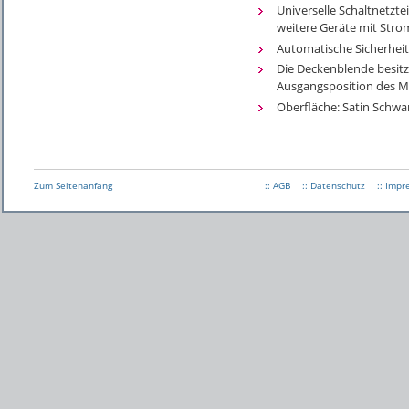
Universelle Schaltnetztei
weitere Geräte mit Stro
Automatische Sicherhei
Die Deckenblende besitzt
Ausgangsposition des Mi
Oberfläche: Satin Schwa
Zum Seitenanfang
:: AGB
:: Datenschutz
:: Imp