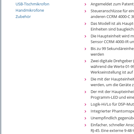
Angemeldet zum Patent 
USB-Tischmikrofon
Handmikrofone
Steueranschlüsse für ei
anderen CCRM 4000-C 30
Zubehör
Das Modell ist als Haupt-
Einheiten sind baugleich
Die Haupteinheit wird m
Sensor CCRM 4000-IR und
Bis zu 99 Sekundäreinhe
werden
Zwei digitale Drehgeber (
während die Werte 01-99
Werkseinstellung ist auf
Die mit der Haupteinhei
werden, um die Geräte z
Der mit der Haupteinheit
Programm-LED und eine 
Logik-Hi/Lo für DSP-Mu
Integrierter Phantomsp
Unempfindlich gegenübe
Einfacher, schneller Ans
RJ-45. Eine externe 9-48