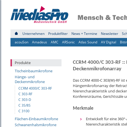
Unternehmen
Produktfilter
News + Termine
Newsletter
Sc
acouSon
Amadeus
AMC
ARSonic
Atlas Sound
AV Digital
Bitt
CCRM 4000/C 303-RF :: 
Produkte
Deckenmikrofonarray
Tischeinbaumikrofone
Hänge- und
Das CCRM 4000-C 303(W)-RF ist 
Deckenmikrofone
Hängemikrofonarray der Retracta
CCRM 4000/C 303-RF
Nierencharakteristik und decken 
C 303-RF
Konferenzräume, Gerichtssäle u
C 303-D
C 3S/8S
Merkmale
C 3100
Flächen-Einbaumikrofone
Entwickelt für eine 360
Nierencharakteristik st
Schwanenhalsmikrofone