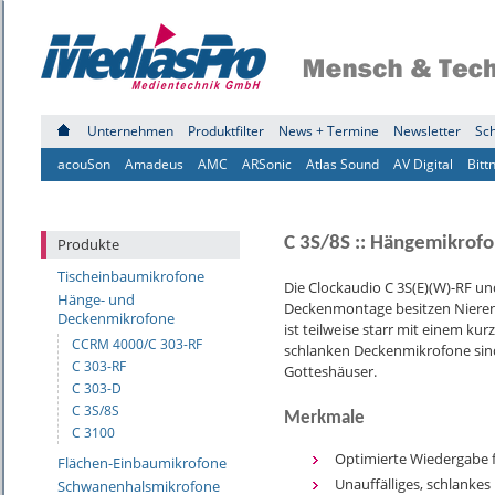
Unternehmen
Produktfilter
News + Termine
Newsletter
Sc
acouSon
Amadeus
AMC
ARSonic
Atlas Sound
AV Digital
Bitt
C 3S/8S :: Hängemikrof
Produkte
Tischeinbaumikrofone
Die Clockaudio C 3S(E)(W)-RF u
Hänge- und
Deckenmontage besitzen Nieren-
Deckenmikrofone
ist teilweise starr mit einem ku
CCRM 4000/C 303-RF
schlanken Deckenmikrofone sind
C 303-RF
Gotteshäuser.
C 303-D
C 3S/8S
Merkmale
C 3100
Optimierte Wiedergabe f
Flächen-Einbaumikrofone
Unauffälliges, schlankes
Schwanenhalsmikrofone