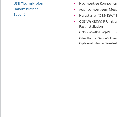
Hochwertige Komponen
USB-Tischmikrofon
Handmikrofone
Aus hochwertigem Messi
Zubehör
Halbstarrer (C 3S(E)(W)) 
C 3S(W)-/8S(W)-RF: Inkl
Festinstallation
C 3SE(W)-/8SE(W)-RF: I
Oberfläche: Satin-Schwa
Optional: Nextel Suede-