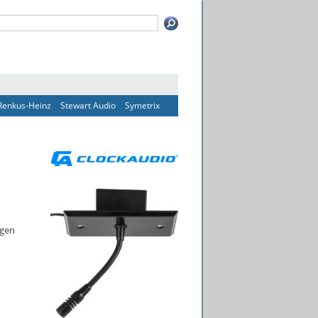
Renkus-Heinz
Stewart Audio
Symetrix
ngen