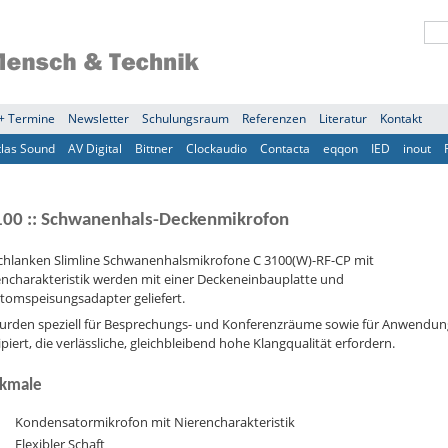
+ Termine
Newsletter
Schulungsraum
Referenzen
Literatur
Kontakt
tlas Sound
AV Digital
Bittner
Clockaudio
Contacta
eqqon
IED
inout
100 :: Schwanenhals-Deckenmikrofon
schlanken Slimline Schwanenhalsmikrofone C 3100(W)-RF-CP mit
encharakteristik werden mit einer Deckeneinbauplatte und
tomspeisungsadapter geliefert.
wurden speziell für Besprechungs- und Konferenzräume sowie für Anwendu
piert, die verlässliche, gleichbleibend hohe Klangqualität erfordern.
kmale
Kondensatormikrofon mit Nierencharakteristik
Flexibler Schaft