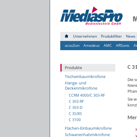
Unternehmen
Produktfilter
News 
acouSon
Amadeus
AMC
ARSonic
A
C 3
Produkte
Tischeinbaumikrofone
Die 
Hänge- und
Nier
Deckenmikrofone
Phan
CCRM 4000/C 303-RF
Sie 
C 303-RF
konzi
C 303-D
C 3S/8S
Mer
C 3100
Flächen-Einbaumikrofone
Schwanenhalsmikrofone