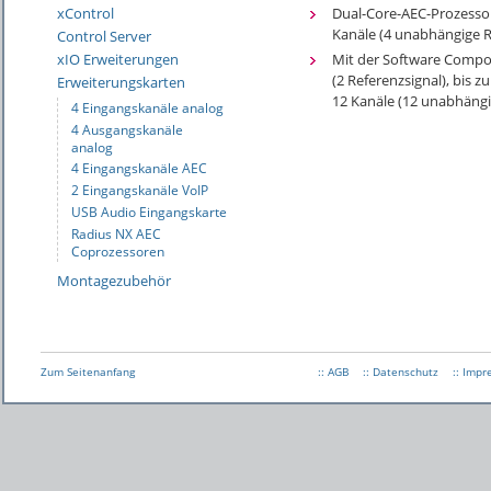
xControl
Dual-Core-AEC-Prozessor,
Kanäle (4 unabhängige R
Control Server
Mit der Software Compos
xIO Erweiterungen
(2 Referenzsignal), bis 
Erweiterungskarten
12 Kanäle (12 unabhängi
4 Eingangskanäle analog
4 Ausgangskanäle
analog
4 Eingangskanäle AEC
2 Eingangskanäle VoIP
USB Audio Eingangskarte
Radius NX AEC
Coprozessoren
Montagezubehör
Zum Seitenanfang
:: AGB
:: Datenschutz
:: Imp