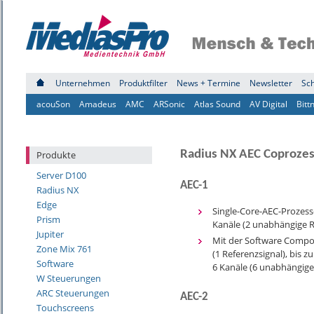
Unternehmen
Produktfilter
News + Termine
Newsletter
Sc
acouSon
Amadeus
AMC
ARSonic
Atlas Sound
AV Digital
Bitt
Radius NX AEC Coproze
Produkte
Server D100
AEC-1
Radius NX
Edge
Single-Core-AEC-Prozessor
Prism
Kanäle (2 unabhängige R
Jupiter
Mit der Software Compos
Zone Mix 761
(1 Referenzsignal), bis 
Software
6 Kanäle (6 unabhängige
W Steuerungen
ARC Steuerungen
AEC-2
Touchscreens