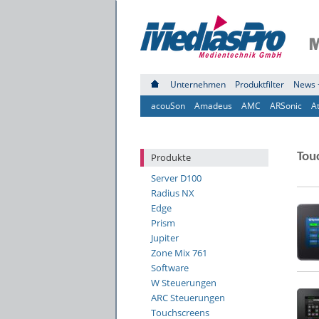
Unternehmen
Produktfilter
News 
acouSon
Amadeus
AMC
ARSonic
A
Tou
Produkte
Server D100
Radius NX
Edge
Prism
Jupiter
Zone Mix 761
Software
W Steuerungen
ARC Steuerungen
Touchscreens