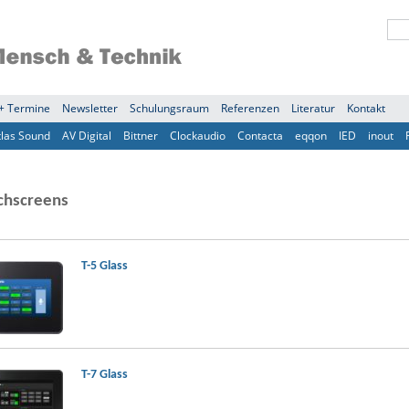
+ Termine
Newsletter
Schulungsraum
Referenzen
Literatur
Kontakt
tlas Sound
AV Digital
Bittner
Clockaudio
Contacta
eqqon
IED
inout
chscreens
T-5 Glass
T-7 Glass