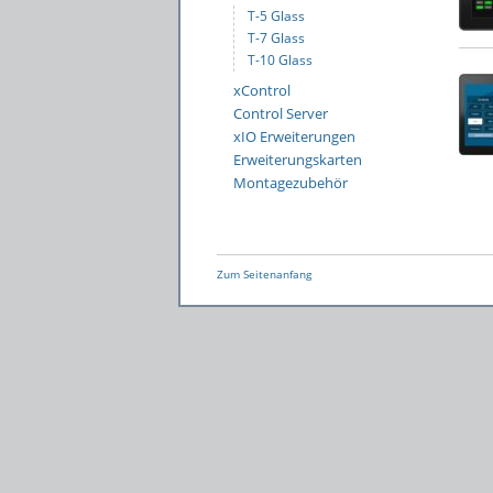
T-5 Glass
T-7 Glass
T-10 Glass
xControl
Control Server
xIO Erweiterungen
Erweiterungskarten
Montagezubehör
Zum Seitenanfang