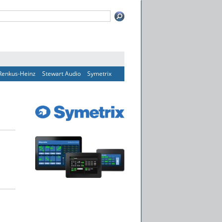
Renkus-Heinz
Stewart Audio
Symetrix