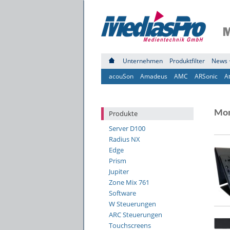
Unternehmen
Produktfilter
News 
acouSon
Amadeus
AMC
ARSonic
A
Mon
Produkte
Server D100
Radius NX
Edge
Prism
Jupiter
Zone Mix 761
Software
W Steuerungen
ARC Steuerungen
Touchscreens