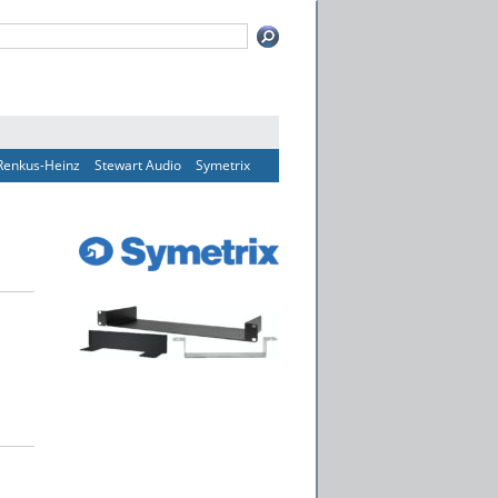
Renkus-Heinz
Stewart Audio
Symetrix