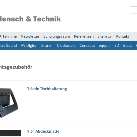
+ Termine
Newsletter
Schulungsraum
Referenzen
Literatur
Kontakt
tlas Sound
AV Digital
Bittner
Clockaudio
Contacta
eqqon
IED
inout
tagezubehör
T-Serie Tischhalterung
9,5" Abdeckplatte