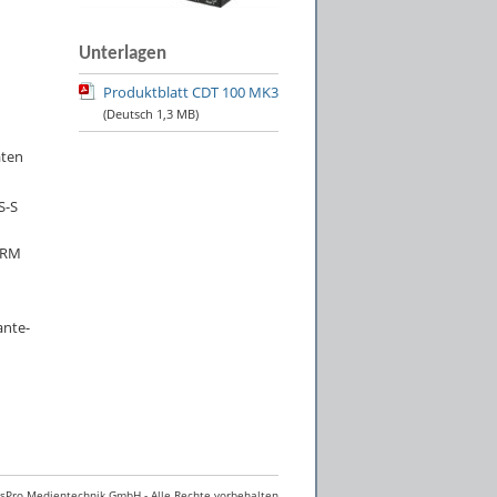
Unterlagen
Produktblatt CDT 100 MK3
(Deutsch
1,3 MB
)
äten
S-S
CRM
ante-
Pro Medientechnik GmbH - Alle Rechte vorbehalten