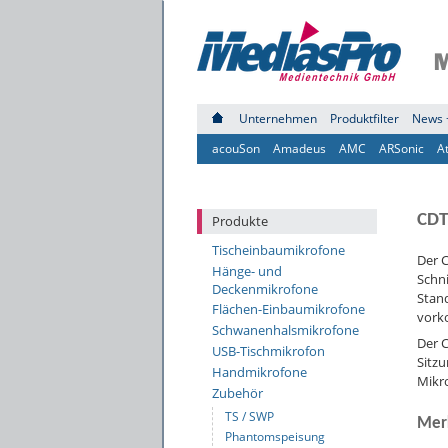
Unternehmen
Produktfilter
News 
acouSon
Amadeus
AMC
ARSonic
A
CDT
Produkte
Tischeinbaumikrofone
Der C
Hänge- und
Schni
Deckenmikrofone
Stand
Flächen-Einbaumikrofone
vorko
Schwanenhalsmikrofone
Der C
USB-Tischmikrofon
Sitzu
Handmikrofone
Mikr
Zubehör
TS / SWP
Mer
Phantomspeisung