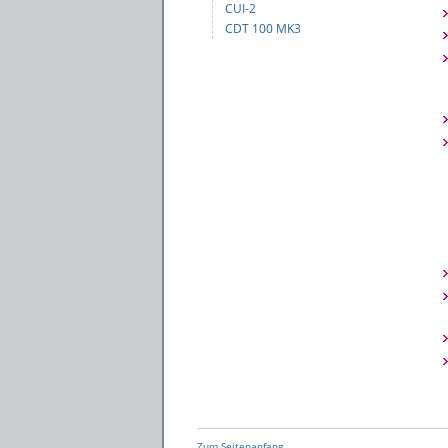
CUI-2
CDT 100 MK3
Zum Seitenanfang