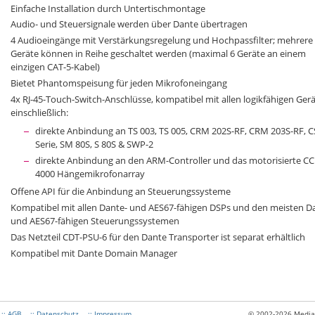
Einfache Installation durch Untertischmontage
Audio- und Steuersignale werden über Dante übertragen
4 Audioeingänge mit Verstärkungsregelung und Hochpassfilter; mehrere
Geräte können in Reihe geschaltet werden (maximal 6 Geräte an einem
einzigen CAT-5-Kabel)
Bietet Phantomspeisung für jeden Mikrofoneingang
4x RJ-45-Touch-Switch-Anschlüsse, kompatibel mit allen logikfähigen Ger
einschließlich:
direkte Anbindung an TS 003, TS 005, CRM 202S-RF, CRM 203S-RF, C
Serie, SM 80S, S 80S & SWP-2
direkte Anbindung an den ARM-Controller und das motorisierte C
4000 Hängemikrofonarray
Offene API für die Anbindung an Steuerungssysteme
Kompatibel mit allen Dante- und AES67-fähigen DSPs und den meisten D
und AES67-fähigen Steuerungssystemen
Das Netzteil CDT-PSU-6 für den Dante Transporter ist separat erhältlich
Kompatibel mit Dante Domain Manager
:: AGB
:: Datenschutz
:: Impressum
© 2002-2026 Medias