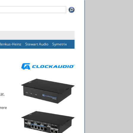
Renkus-Heinz
Stewart Audio
Symetrix
ät.
rere