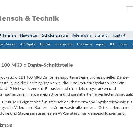
+ Termine
Newsletter
Schulungsraum
Referenzen
Literatur
Kontakt
tlas Sound
AV Digital
Bittner
Clockaudio
Contacta
eqqon
IED
inout
 100 MK3 :: Dante-Schnittstelle
lockaudio CDT 100 MK3 Dante Transporter ist eine professionelles Dante-
ttstelle, die die Übertragung von Audio- und Steuerungsdaten über ein
ard-IP-Netzwerk vereint. Er basiert auf einer leistungsstarken und
nfigurierbaren Hardwareplattform und garantiert eine perfekte Klangqualit
DT 100 MK3 eignet sich für unterschiedlichste Anwendungsbereiche wie z.B.
ngssäle, Video- und Konferenzräume sowie alle anderen Orte, in denen meh
ofone und Steuergeräte an einen AV-Geräteschrank angeschlossen sind.
kmale