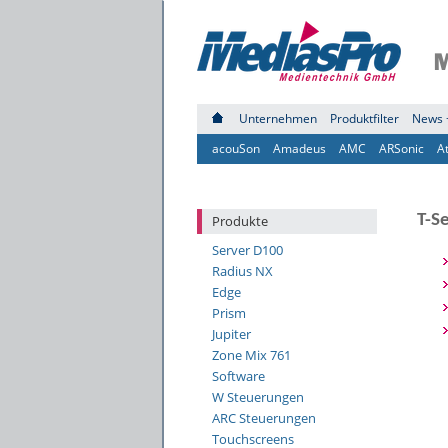
Unternehmen
Produktfilter
News 
acouSon
Amadeus
AMC
ARSonic
A
T-S
Produkte
Server D100
Radius NX
Edge
Prism
Jupiter
Zone Mix 761
Software
W Steuerungen
ARC Steuerungen
Touchscreens