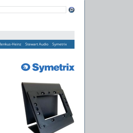
Renkus-Heinz
Stewart Audio
Symetrix