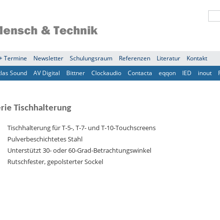
+ Termine
Newsletter
Schulungsraum
Referenzen
Literatur
Kontakt
tlas Sound
AV Digital
Bittner
Clockaudio
Contacta
eqqon
IED
inout
erie Tischhalterung
Tischhalterung für T-5-, T-7- und T-10-Touchscreens
Pulverbeschichtetes Stahl
Unterstützt 30- oder 60-Grad-Betrachtungswinkel
Rutschfester, gepolsterter Sockel