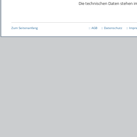
Die technischen Daten stehen 
Zum Seitenanfang
:: AGB
:: Datenschutz
:: Imp