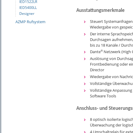
IED1522LR
IED5400LL
Ausstattungsmerkmale
Designer
Steuert Systemanfragen 
AZMP Rufsystem
Wiedergabe von gespei
Der interne Sprachspeich
Durchsagen aufnehmen, 
bis zu 18 Kanäle / Durc
®
Dante
Netzwerk (High Q
Auslösung von Durchsag
Frontbedienung oder ei
Director
Wiedergabe von Nachrich
Vollständige Überwach
Vollständige Anpassung
Software Tools
Anschluss- und Steuerung
8 optisch isolierte logis
Überwachung der logis
4 Umschaltrelais für exte