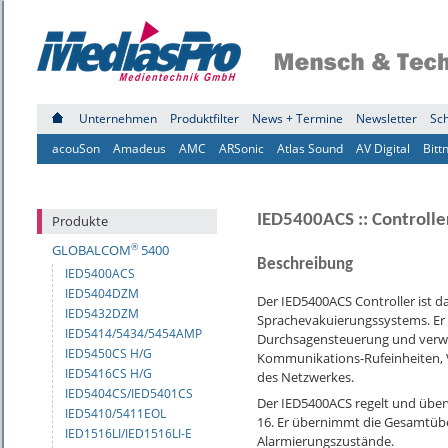
Unternehmen
Produktfilter
News + Termine
Newsletter
Sc
acouSon
Amadeus
AMC
ARSonic
Atlas Sound
AV Digital
Bitt
IED5400ACS :: Controlle
Produkte
®
GLOBALCOM
5400
Beschreibung
IED5400ACS
IED5404DZM
Der IED5400ACS Controller ist d
IED5432DZM
Sprachevakuierungssystems. Er v
IED5414/5434/5454AMP
Durchsagensteuerung und verwa
IED5450CS H/G
Kommunikations-Rufeinheiten, V
IED5416CS H/G
des Netzwerkes.
IED5404CS/IED5401CS
Der IED5400ACS regelt und übe
IED5410/5411EOL
16. Er übernimmt die Gesamtüb
IED1516LI/IED1516LI-E
Alarmierungszustände.