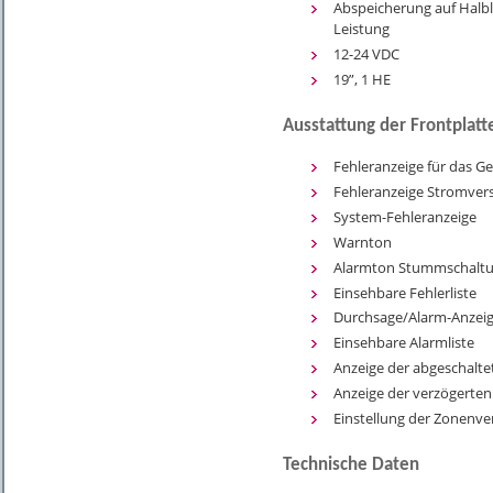
Abspeicherung auf Halbl
Leistung
12-24 VDC
19”, 1 HE
Ausstattung der Frontplatt
Fehleranzeige für das 
Fehleranzeige Stromver
System-Fehleranzeige
Warnton
Alarmton Stummschalt
Einsehbare Fehlerliste
Durchsage/Alarm-Anzei
Einsehbare Alarmliste
Anzeige der abgeschalt
Anzeige der verzögerte
Einstellung der Zonenv
Technische Daten