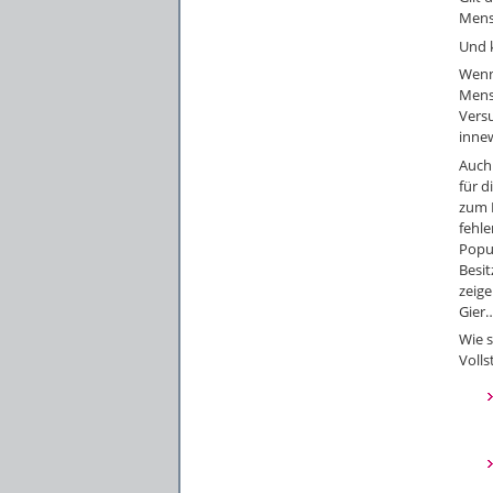
Mens
Und 
Wenn
Mens
Versu
inne
Auch
für 
zum 
fehle
Popu
Besit
zeige
Gier
Wie 
Volls