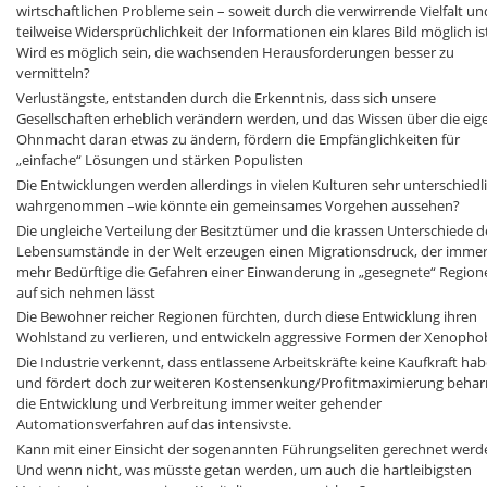
wirtschaftlichen Probleme sein – soweit durch die verwirrende Vielfalt un
teilweise Widersprüchlichkeit der Informationen ein klares Bild möglich ist
Wird es möglich sein, die wachsenden Herausforderungen besser zu
vermitteln?
Verlustängste, entstanden durch die Erkenntnis, dass sich unsere
Gesellschaften erheblich verändern werden, und das Wissen über die eig
Ohnmacht daran etwas zu ändern, fördern die Empfänglichkeiten für
„einfache“ Lösungen und stärken Populisten
Die Entwicklungen werden allerdings in vielen Kulturen sehr unterschiedl
wahrgenommen –wie könnte ein gemeinsames Vorgehen aussehen?
Die ungleiche Verteilung der Besitztümer und die krassen Unterschiede d
Lebensumstände in der Welt erzeugen einen Migrationsdruck, der imme
mehr Bedürftige die Gefahren einer Einwanderung in „gesegnete“ Region
auf sich nehmen lässt
Die Bewohner reicher Regionen fürchten, durch diese Entwicklung ihren
Wohlstand zu verlieren, und entwickeln aggressive Formen der Xenopho
Die Industrie verkennt, dass entlassene Arbeitskräfte keine Kaufkraft ha
und fördert doch zur weiteren Kostensenkung/Profitmaximierung beharr
die Entwicklung und Verbreitung immer weiter gehender
Automationsverfahren auf das intensivste.
Kann mit einer Einsicht der sogenannten Führungseliten gerechnet werd
Und wenn nicht, was müsste getan werden, um auch die hartleibigsten