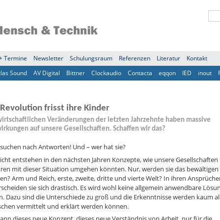
+ Termine
Newsletter
Schulungsraum
Referenzen
Literatur
Kontakt
tlas Sound
AV Digital
Bittner
Clockaudio
Contacta
eqqon
IED
inout
Revolution frisst ihre Kinder
wirtschaftlichen Veränderungen der letzten Jahrzehnte haben massive
irkungen auf unsere Gesellschaften. Schaffen wir das?
 suchen nach Antworten! Und – wer hat sie?
eicht entstehen in den nächsten Jahren Konzepte, wie unsere Gesellschaften
ren mit dieser Situation umgehen könnten. Nur, werden sie das bewältigen
n? Arm und Reich, erste, zweite, dritte und vierte Welt? In ihren Ansprüch
scheiden sie sich drastisch. Es wird wohl keine allgemein anwendbare Lösu
. Dazu sind die Unterschiede zu groß und die Erkenntnisse werden kaum al
chen vermittelt und erklärt werden können.
dann dieses neue Konzept, dieses neue Verständnis von Arbeit, nur für die