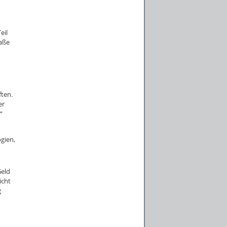
eil
aße
ten.
er
“
gien,
Geld
icht
g