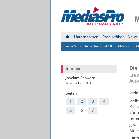
Unternehmen
Produktfilter
News 
acouSon
Amadeus
AMC
ARSonic
A
Die 
Infobox
Die 
Joachim Schwarz
Ausw
November 2018
Viele
Seiten:
Viell
1
2
3
4
Kultu
5
7
6
könne
unter
geben
Mens
Gilt 