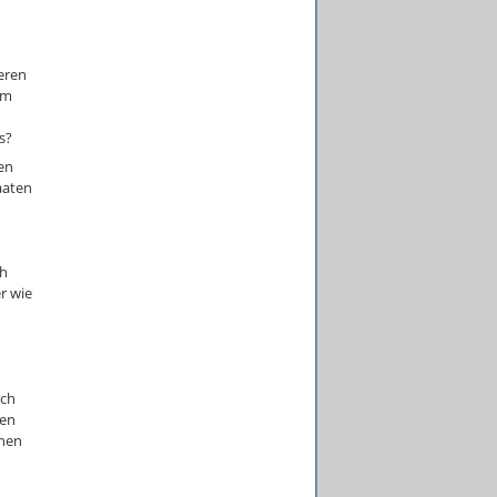
eren
im
s?
en
aaten
ch
er wie
rch
nen
chen