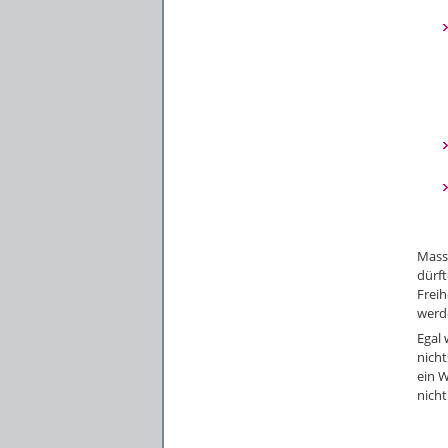
Massi
dürf
Frei
werd
Egal 
nicht
ein W
nicht