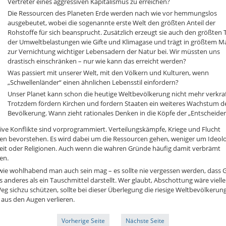
Vertreter eines aggressiven Kapitalismus zu erreichen?
Die Ressourcen des Planeten Erde werden nach wie vor hemmungslos
ausgebeutet, wobei die sogenannte erste Welt den größten Anteil der
Rohstoffe für sich beansprucht. Zusätzlich erzeugt sie auch den größten T
der Umweltbelastungen wie Gifte und Klimagase und trägt in größtem M
zur Vernichtung wichtiger Lebensadern der Natur bei. Wir müssten uns
drastisch einschränken – nur wie kann das erreicht werden?
Was passiert mit unserer Welt, mit den Völkern und Kulturen, wenn
„Schwellenländer“ einen ähnlichen Lebensstil einfordern?
Unser Planet kann schon die heutige Weltbevölkerung nicht mehr verkraf
Trotzdem fördern Kirchen und fordern Staaten ein weiteres Wachstum d
Bevölkerung. Wann zieht rationales Denken in die Köpfe der „Entscheider
ve Konflikte sind vorprogrammiert. Verteilungskämpfe, Kriege und Flucht
ten bevorstehen. Es wird dabei um die Ressourcen gehen, weniger um Ideolo
heit oder Religionen. Auch wenn die wahren Gründe häufig damit verbrämt
en.
wie wohlhabend man auch sein mag – es sollte nie vergessen werden, dass 
s anderes als ein Tauschmittel darstellt. Wer glaubt, Abschottung wäre vielle
eg sichzu schützen, sollte bei dieser Überlegung die riesige Weltbevölkerun
 aus den Augen verlieren.
Vorherige Seite
Nächste Seite