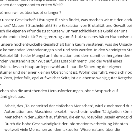
chen der sogenannten ersten Welt?
können wir es überhaupt erlangen?
 unsere Gesellschaft Lösungen für sich findet, was machen wir mit den and
chen? Mauern? Stacheldraht? Eine Eskalation von Brutalität und Gewalt be
ch die eigenen Pfründe zu schützen? Unmenschlichkeit als Gipfel der uns
wohnenden Instinkte? Ausgrenzung zum Schutz unseres hären Humanismu
 unsere hochentwickelte Gesellschaft kann kaum verstehen, was die Ursach
die kommenden Veränderungen sind und sein werden. In den Vereinigten St
Beispiel führte der Mangel an Information und dem damit einhergehenden
nden Verständnis zur Wut auf „das Establishment“ und der Wahl eines
listen, dessen Hauptanliegen wohl auch nur die Sicherung der eigenen
ztümer und der einer kleinen Oberschicht ist. Wohin das führt, wird sich no
n. Zorn, jedenfalls, egal auf welcher Seite, ist ein ebenso wenig guter Ratgeb
…
sehen also die anstehenden Herausforderungen, ohne Anspruch auf
tändigkeit aus:
Arbeit, das „Tauschmittel der einfachen Menschen“, wird zunehmend du
Automation und Maschinen ersetzt – welche sinnvollen Tätigkeiten kön
Menschen in der Zukunft ausführen, die ein würdevolles Dasein ermögli
Durch die hohe Geschwindigkeit der Informationsverbreitung könnten
weltweit viele Menschen auf dem aktuellen Wissensstand über die