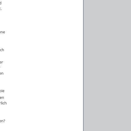
d
.
ene
ich
er
r
en
bie
ben
lich
en?