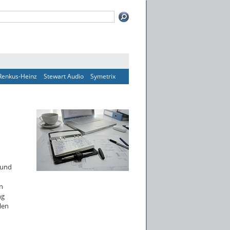
Renkus-Heinz
Stewart Audio
Symetrix
 und
en
ng
len