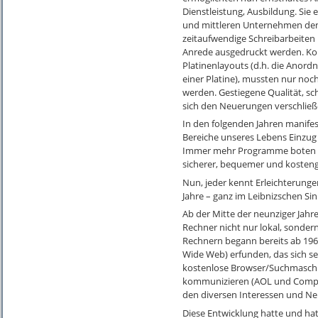
Dienstleistung, Ausbildung. Sie
und mittleren Unternehmen den Ein
zeitaufwendige Schreibarbeiten 
Anrede ausgedruckt werden. Kom
Platinenlayouts (d.h. die Anor
einer Platine), mussten nur noc
werden. Gestiegene Qualität, sc
sich den Neuerungen verschließ
In den folgenden Jahren manifesti
Bereiche unseres Lebens Einzug 
Immer mehr Programme boten n
sicherer, bequemer und kostengü
Nun, jeder kennt Erleichterunge
Jahre – ganz im Leibnizschen Si
Ab der Mitte der neunziger Jahr
Rechner nicht nur lokal, sonder
Rechnern begann bereits ab 1
Wide Web) erfunden, das sich seh
kostenlose Browser/Suchmaschin
kommunizieren (AOL und Compus
den diversen Interessen und Ne
Diese Entwicklung hatte und hat