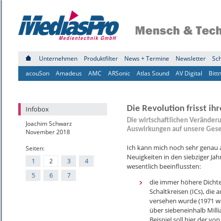
Unternehmen
Produktfilter
News + Termine
Newsletter
Sc
acouSon
Amadeus
AMC
ARSonic
Atlas Sound
AV Digital
Bitt
Die Revolution frisst ih
Infobox
Die wirtschaftlichen Veränder
Joachim Schwarz
Auswirkungen auf unsere Gesel
November 2018
Ich kann mich noch sehr genau
Seiten:
Neuigkeiten in den siebziger Jah
1
3
4
2
wesentlich beeinflussten:
5
6
7
die immer höhere Dichte 
Schaltkreisen (ICs), die
versehen wurde (1971 wa
über siebeneinhalb Milli
Beispiel soll hier der vo