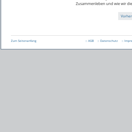
Zusammenleben und wie wir di
Vorher
Zum Seitenanfang
:: AGB
:: Datenschutz
:: Imp