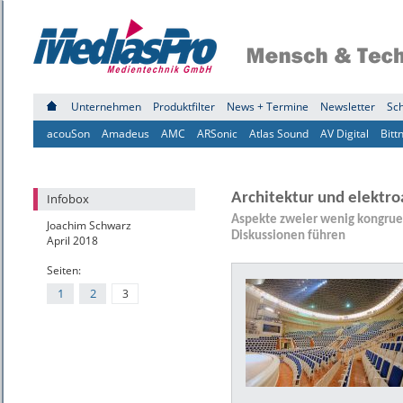
Unternehmen
Produktfilter
News + Termine
Newsletter
Sc
acouSon
Amadeus
AMC
ARSonic
Atlas Sound
AV Digital
Bitt
Architektur und elektro
Infobox
Aspekte zweier wenig kongruen
Joachim Schwarz
Diskussionen führen
April 2018
Seiten:
1
2
3