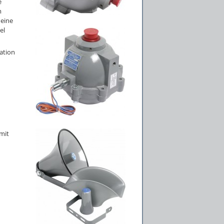
e
m
 eine
el
nation
mit