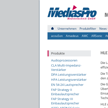
Unternehmen
Produktfilter
News 
acouSon
Amadeus
AMC
ARSonic
A
HLE
Produkte
Audioprozessoren
Die L
CLA Multi-Impedanz-
effi
Verstärker
Die T
DPA Leistungsverstärker
den z
HPA Leistungsverstärker
Die G
EN 54-24 Lautsprecher
Über
FAP Strategy II
Einsa
Einbaulautsprecher
Techn
FAP Strategy III
Einbaulautsprecher
HLE 