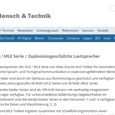
+ Termine
Newsletter
Schulungsraum
Referenzen
Literatur
Kontakt
tlas Sound
AV Digital
Bittner
Clockaudio
Contacta
eqqon
IED
inout
 / MLE Serie :: Explosionsgeschützte Lautsprecher
autsprecher der HLE / MLE Serie von Atlas Sound sind Treiber für besonders
ziente Sprach- und Tonsignal-Kommunikation in explosionsgefährdeten Berei
reiber sind durch ein Gehäuse aus Aluminiumguss geschützt und verfügbar 
wei Leistungsstufen 60 Watt (HLE Serie) und 30 Watt (MLE Serie).
eräte beider Serien sind als 100-Volt-Version mit werkseitig integriertem
trager verfügbar. Für unterschiedliche Gefährdungs-Gegebenheiten im
tzbereich sind die Geräte beider Serien in den Versionen -1 und -3 verfügbar 
ische Daten und Klassifizierung, S. 2).
und MLE Treiber ergeben zusammen mit Schallführungstrichtern einen