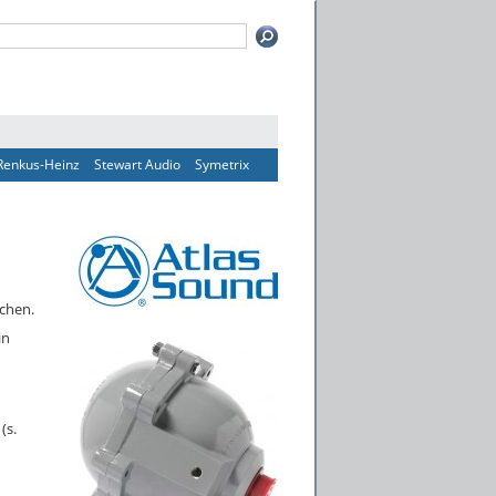
Renkus-Heinz
Stewart Audio
Symetrix
chen.
in
(s.