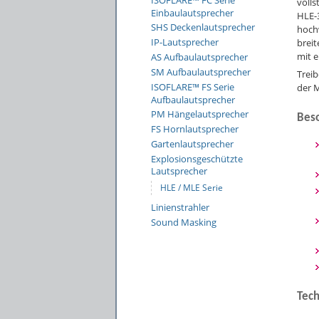
ISOFLARE™ FC Serie
volls
Einbaulautsprecher
HLE-
SHS Deckenlautsprecher
hochw
IP-Lautsprecher
brei
mit 
AS Aufbaulautsprecher
SM Aufbaulautsprecher
Treib
ISOFLARE™ FS Serie
der M
Aufbaulautsprecher
PM Hängelautsprecher
Bes
FS Hornlautsprecher
Gartenlautsprecher
Explosionsgeschützte
Lautsprecher
HLE / MLE Serie
Linienstrahler
Sound Masking
Tech