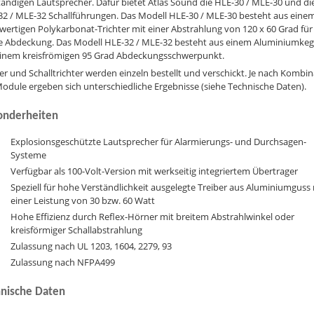
tändigen Lautsprecher. Dafür bietet Atlas Sound die HLE-30 / MLE-30 und di
32 / MLE-32 Schallführungen. Das Modell HLE-30 / MLE-30 besteht aus eine
ertigen Polykarbonat-Trichter mit einer Abstrahlung von 120 x 60 Grad für
te Abdeckung. Das Modell HLE-32 / MLE-32 besteht aus einem Aluminiumkeg
einem kreisfrömigen 95 Grad Abdeckungsschwerpunkt.
er und Schalltrichter werden einzeln bestellt und verschickt. Je nach Kombi
odule ergeben sich unterschiedliche Ergebnisse (siehe Technische Daten).
onderheiten
Explosionsgeschützte Lautsprecher für Alarmierungs- und Durchsagen-
Systeme
Verfügbar als 100-Volt-Version mit werkseitig integriertem Übertrager
Speziell für hohe Verständlichkeit ausgelegte Treiber aus Aluminiumguss 
einer Leistung von 30 bzw. 60 Watt
Hohe Effizienz durch Reflex-Hörner mit breitem Abstrahlwinkel oder
kreisförmiger Schallabstrahlung
Zulassung nach UL 1203, 1604, 2279, 93
Zulassung nach NFPA499
nische Daten