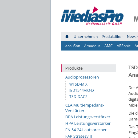
Unternehmen
Produktfilter
News 
acouSon
Amadeus
AMC
ARSonic
A
TSD
Produkte
Ana
Audioprozessoren
WTSD-MIX
Der A
IED1544AIO-D
Audio
TSD-DAC2i
digit
CLA Multi-Impedanz-
Mixer
Verstärker
Die d
DPA Leistungsverstärker
Dant
HPA Leistungsverstärker
Das 
EN 54-24 Lautsprecher
Eingä
FAP Strategy II