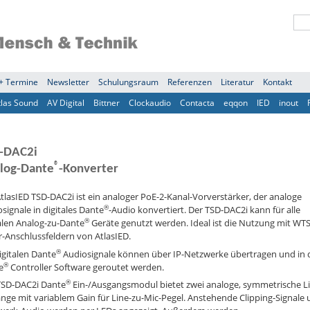
+ Termine
Newsletter
Schulungsraum
Referenzen
Literatur
Kontakt
tlas Sound
AV Digital
Bittner
Clockaudio
Contacta
eqqon
IED
inout
-DAC2i
®
log-Dante
-Konverter
tlasIED TSD-DAC2i ist ein analoger PoE-2-Kanal-Vorverstärker, der analoge
®
signale in digitales Dante
-Audio konvertiert. Der TSD-DAC2i kann für alle
®
alen Analog-zu-Dante
Geräte genutzt werden. Ideal ist die Nutzung mit WT
-Anschlussfeldern von AtlasIED.
®
igitalen Dante
Audiosignale können über IP-Netzwerke übertragen und in 
®
e
Controller Software geroutet werden.
®
TSD-DAC2i Dante
Ein-/Ausgangsmodul bietet zwei analoge, symmetrische L
nge mit variablem Gain für Line-zu-Mic-Pegel. Anstehende Clipping-Signale