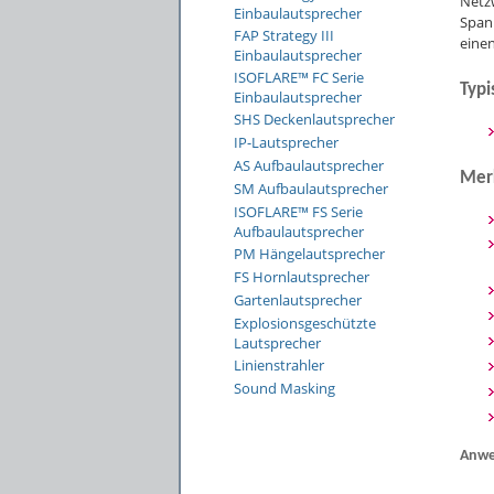
Netz
Einbaulautsprecher
Span
FAP Strategy III
eine
Einbaulautsprecher
ISOFLARE™ FC Serie
Typ
Einbaulautsprecher
SHS Deckenlautsprecher
IP-Lautsprecher
AS Aufbaulautsprecher
Mer
SM Aufbaulautsprecher
ISOFLARE™ FS Serie
Aufbaulautsprecher
PM Hängelautsprecher
FS Hornlautsprecher
Gartenlautsprecher
Explosionsgeschützte
Lautsprecher
Linienstrahler
Sound Masking
Anwe