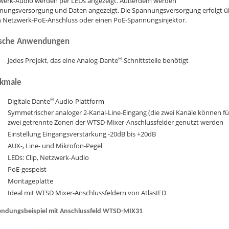
werk-Audio werden per LEDs angezeigt. Außerdem werden
nungsversorgung und Daten angezeigt. Die Spannungsversorgung erfolgt ü
n Netzwerk-PoE-Anschluss oder einen PoE-Spannungsinjektor.
ische Anwendungen
®
Jedes Projekt, das eine Analog-Dante
-Schnittstelle benötigt
kmale
®
Digitale Dante
Audio-Plattform
Symmetrischer analoger 2-Kanal-Line-Eingang (die zwei Kanäle können fü
zwei getrennte Zonen der WTSD-Mixer-Anschlussfelder genutzt werden
Einstellung Eingangsverstärkung -20dB bis +20dB
AUX-, Line- und Mikrofon-Pegel
LEDs: Clip, Netzwerk-Audio
PoE-gespeist
Montageplatte
Ideal mit WTSD Mixer-Anschlussfeldern von AtlasIED
ndungsbeispiel mit Anschlussfeld WTSD-MIX31