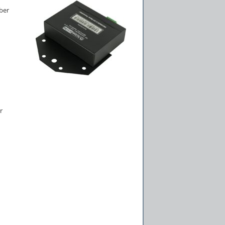
ber
r