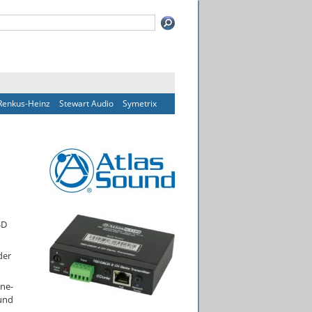
Renkus-Heinz
Stewart Audio
Symetrix
SD
der
ine-
 und