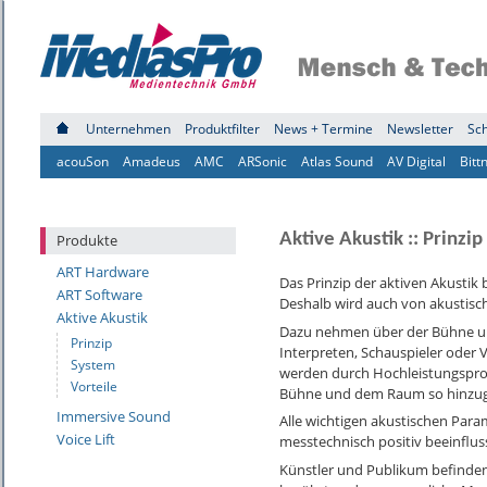
Unternehmen
Produktfilter
News + Termine
Newsletter
Sc
acouSon
Amadeus
AMC
ARSonic
Atlas Sound
AV Digital
Bitt
Aktive Akustik :: Prinzip
Produkte
ART Hardware
Das Prinzip der aktiven Akustik
ART Software
Deshalb wird auch von akustisc
Aktive Akustik
Dazu nehmen über der Bühne un
Prinzip
Interpreten, Schauspieler oder
System
werden durch Hochleistungspro
Vorteile
Bühne und dem Raum so hinzugef
Immersive Sound
Alle wichtigen akustischen Para
Voice Lift
messtechnisch positiv beeinflus
Künstler und Publikum befinden