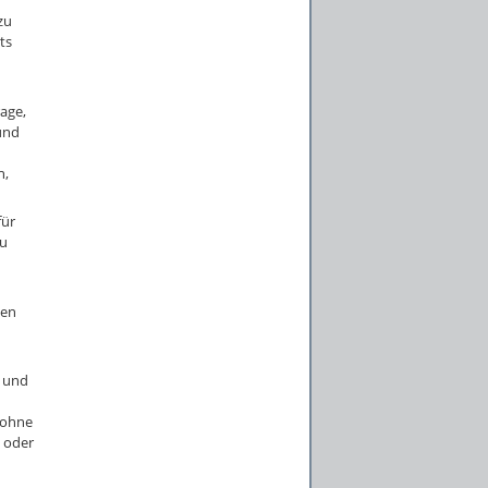
zu
ts
age,
und
n,
für
zu
ten
t und
 ohne
e oder