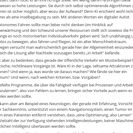
sen, dann rückt KI an ihre richtige Stelle. Mit wenig Gehirn erbringen diese
wesen so hohe Leistungen. Sie durch sich selbst optimierende Algorithmen 
eren ist sicher möglich, aber wozu der Aufwand? Denn KI erscheint wohl nich
es als eine Inselbegabung zu sein. Mit anderen Worten ein digitaler Autist.
tonomes Fahren sollte man lieber nicht denken (im Hinblick auf
aerwärmung und den Schwund unserer Ressourcen stellt sich sowieso die Fr
ange es noch motorisierten Individualverkehr geben wird. Sich unabhängig 
os zu bewegen, also fahren und fliegen, ist ein alter Menschheitstraum.
egen versucht man wahrscheinlich gerade hier der Allgemeinheit einzurede
sich die Lösung aller Nachteile sozusagen bereits „in Arbeit“ befände.
lt aber zu bedenken, dass gerade der öffentliche Verkehr ein Musterbeispiel 
ische, nichtlineare Vorgänge ist. Wäre KI in der Lage, seltsame Attraktoren 
nen? Und wenn ja, was würde sie daraus machen? Wie fände sie hier ein
mum? Und wenn, nach welchen Kriterien, bzw. Vorgaben?
feilte Programme, die über die Fähigkeit verfügen bei Prozessen und Arbei
zulernen“, also von Fehlern zu lernen, bringen sicher Vorteile auch wenn es
lex werden sollte.
ann aber am Beispiel eines Neurologen, der gerade mit Erfahrung, Vorsich
r Sachkenntnis, unterstützt von einem Navigationssystem, einen Tumor im
n eines Patienten entfernt verstehen, dass „eine Optimierung, also Lernen“
Vielzahl der zur Verfügung stehenden Intelligenzleistungen, keiner Maschin
lichen Intelligenz überlassen werden sollte.