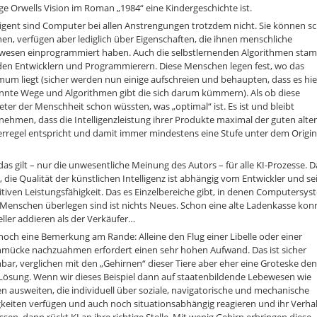
e Orwells Vision im Roman „1984“ eine Kindergeschichte ist.
ligent sind Computer bei allen Anstrengungen trotzdem nicht. Sie können sc
en, verfügen aber lediglich über Eigenschaften, die ihnen menschliche
wesen einprogrammiert haben. Auch die selbstlernenden Algorithmen st
den Entwicklern und Programmierern. Diese Menschen legen fest, wo das
um liegt (sicher werden nun einige aufschreien und behaupten, dass es hie
nnte Wege und Algorithmen gibt die sich darum kümmern). Als ob diese
eter der Menschheit schon wüssten, was „optimal“ ist. Es ist und bleibt
ehmen, dass die Intelligenzleistung ihrer Produkte maximal der guten alte
rregel entspricht und damit immer mindestens eine Stufe unter dem Origin
as gilt – nur die unwesentliche Meinung des Autors – für alle KI-Prozesse. D
, die Qualität der künstlichen Intelligenz ist abhängig vom Entwickler und se
tiven Leistungsfähigkeit. Das es Einzelbereiche gibt, in denen Computersy
Menschen überlegen sind ist nichts Neues. Schon eine alte Ladenkasse kon
ller addieren als der Verkäufer…
och eine Bemerkung am Rande: Alleine den Flug einer Libelle oder einer
hmücke nachzuahmen erfordert einen sehr hohen Aufwand. Das ist sicher
ar, verglichen mit den „Gehirnen“ dieser Tiere aber eher eine Groteske de
Lösung. Wenn wir dieses Beispiel dann auf staatenbildende Lebewesen wie
n ausweiten, die individuell über soziale, navigatorische und mechanische
keiten verfügen und auch noch situationsabhängig reagieren und ihr Verha