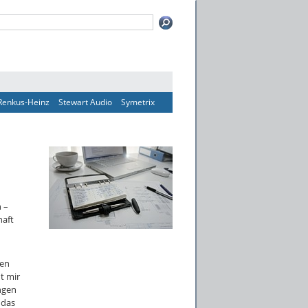
Renkus-Heinz
Stewart Audio
Symetrix
 –
haft
hen
t mir
ungen
 das