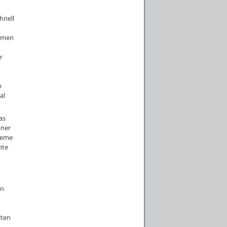
hnell
ammen
r
n
al
as
iner
steme
nte
nn
lten