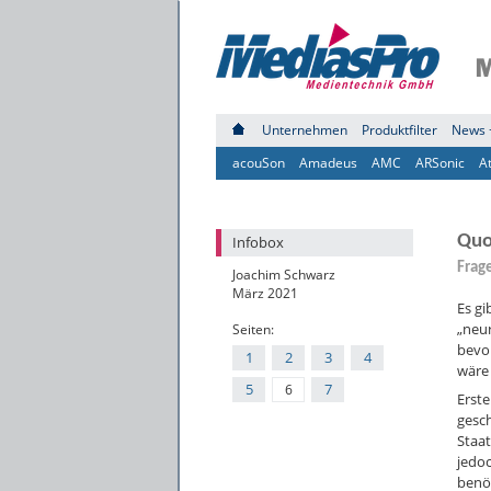
Unternehmen
Produktfilter
News 
acouSon
Amadeus
AMC
ARSonic
A
Quo
Infobox
Frage
Joachim Schwarz
März 2021
Es gi
„neu
Seiten:
bevo
1
2
3
4
wäre 
5
7
6
Erste
gesch
Staat
jedoc
benöt