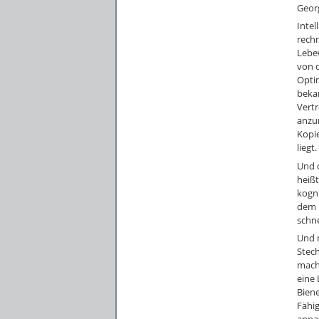
Georg
Intel
rechn
Lebe
von 
Optim
beka
Vertr
anzun
Kopie
liegt.
Und d
heißt
kogni
dem 
schne
Und n
Stec
machb
eine 
Biene
Fähig