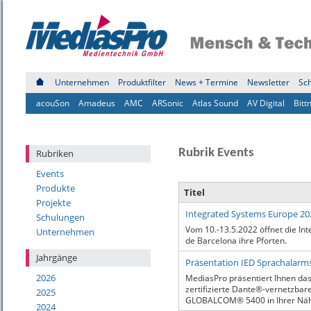
Unternehmen
Produktfilter
News + Termine
Newsletter
Sc
acouSon
Amadeus
AMC
ARSonic
Atlas Sound
AV Digital
Bitt
Rubrik Events
Rubriken
Events
Produkte
Titel
Projekte
Integrated Systems Europe 20
Schulungen
Vom 10.-13.5.2022 öffnet die Int
Unternehmen
de Barcelona ihre Pforten.
Jahrgänge
Präsentation IED Sprachala
2026
MediasPro präsentiert Ihnen das
zertifizierte Dante®-vernetzba
2025
GLOBALCOM® 5400 in Ihrer Nä
2024