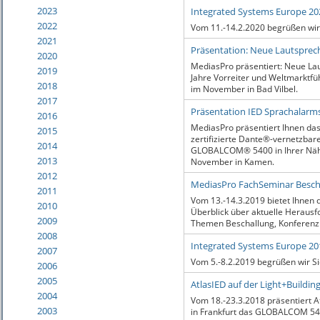
2023
Integrated Systems Europe 20
2022
Vom 11.-14.2.2020 begrüßen wir 
2021
Präsentation: Neue Lautsprec
2020
MediasPro präsentiert: Neue La
2019
Jahre Vorreiter und Weltmarktfü
2018
im November in Bad Vilbel.
2017
Präsentation IED Sprachala
2016
MediasPro präsentiert Ihnen das
2015
zertifizierte Dante®-vernetzba
2014
GLOBALCOM® 5400 in Ihrer Nähe
2013
November in Kamen.
2012
MediasPro FachSeminar Bescha
2011
Vom 13.-14.3.2019 bietet Ihnen
2010
Überblick über aktuelle Heraus
2009
Themen Beschallung, Konferenz
2008
Integrated Systems Europe 20
2007
Vom 5.-8.2.2019 begrüßen wir Sie
2006
2005
AtlasIED auf der Light+Buildin
2004
Vom 18.-23.3.2018 präsentiert A
2003
in Frankfurt das GLOBALCOM 54