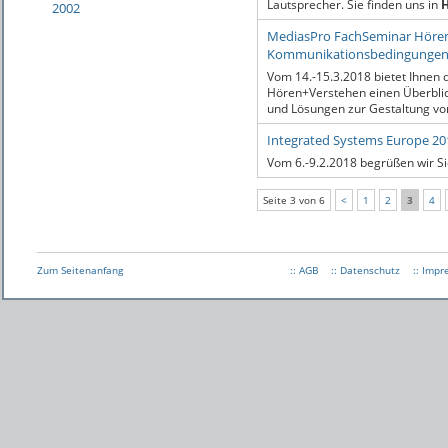
Lautsprecher. Sie finden uns in
H
2002
MediasPro FachSeminar Hören
Kommunikationsbedingungen 
Vom 14.-15.3.2018 bietet Ihnen
Hören+Verstehen einen Überblic
und Lösungen zur Gestaltung v
Integrated Systems Europe 20
Vom 6.-9.2.2018 begrüßen wir Sie
Seite 3 von 6
<
1
2
3
4
Zum Seitenanfang
:: AGB
:: Datenschutz
:: Imp