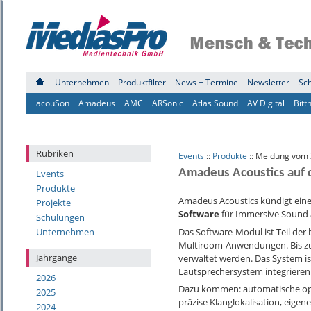
Unternehmen
Produktfilter
News + Termine
Newsletter
Sc
acouSon
Amadeus
AMC
ARSonic
Atlas Sound
AV Digital
Bitt
Rubriken
Events
::
Produkte
:: Meldung vom 
Amadeus Acoustics auf 
Events
Produkte
Amadeus Acoustics kündigt eine
Projekte
Software
für Immersive Sound 
Schulungen
Das Software-Modul ist Teil d
Unternehmen
Multiroom-Anwendungen. Bis zu
Jahrgänge
verwaltet werden. Das System is
Lautsprechersystem integriere
2026
Dazu kommen: automatische opti
2025
präzise Klanglokalisation, eige
2024