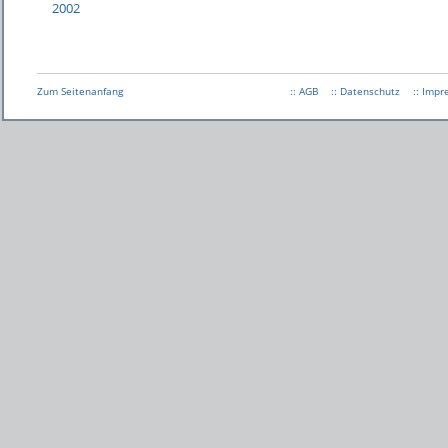
2002
Zum Seitenanfang
:: AGB
:: Datenschutz
:: Imp