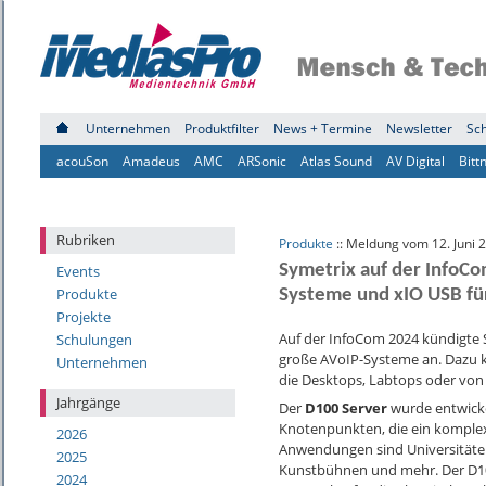
Unternehmen
Produktfilter
News + Termine
Newsletter
Sc
acouSon
Amadeus
AMC
ARSonic
Atlas Sound
AV Digital
Bitt
Rubriken
Produkte
:: Meldung vom 12. Juni 
Symetrix auf der InfoC
Events
Produkte
Systeme und xIO USB fü
Projekte
Auf der InfoCom 2024 kündigte 
Schulungen
große AVoIP-Systeme an. Dazu
Unternehmen
die Desktops, Labtops oder von
Jahrgänge
Der
D100 Server
wurde entwicke
Knotenpunkten, die ein komple
2026
Anwendungen sind Universitäte
2025
Kunstbühnen und mehr. Der D10
2024