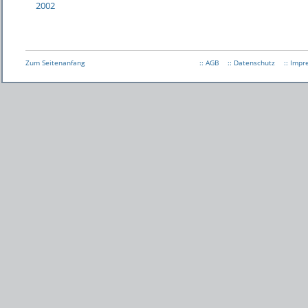
2002
Zum Seitenanfang
:: AGB
:: Datenschutz
:: Imp