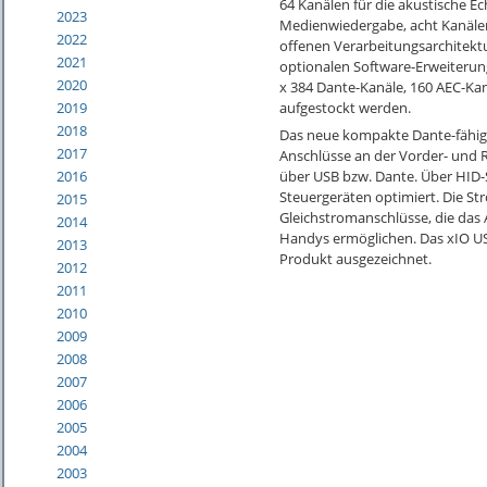
64 Kanälen für die akustische E
2023
Medienwiedergabe, acht Kanälen
2022
offenen Verarbeitungsarchitektur
2021
optionalen Software-Erweiterun
2020
x 384 Dante-Kanäle, 160 AEC-Ka
aufgestockt werden.
2019
2018
Das neue kompakte Dante-fähi
2017
Anschlüsse an der Vorder- und 
2016
über USB bzw. Dante. Über HID-S
Steuergeräten optimiert. Die S
2015
Gleichstromanschlüsse, die das
2014
Handys ermöglichen. Das xIO US
2013
Produkt ausgezeichnet.
2012
2011
2010
2009
2008
2007
2006
2005
2004
2003