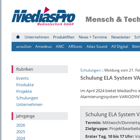
Unternehmen
Produktfilter
News + Termine
Newsletter
Sc
acouSon
Amadeus
AMC
ARSonic
Atlas Sound
AV Digital
Bitt
Rubriken
Schulungen
:: Meldung vom 21. Fe
Events
Schulung ELA System 
Produkte
Im April 2024 bietet MediasPro 
Projekte
Alarmierungssystem VARIODYN
Schulungen
Unternehmen
Schulung ELA System 
Jahrgänge
Termin:
Mittwoch/Donnertag,
2026
Zielgruppe:
Projektbearbeite
2025
Erster Tag, 10 bis 17 Uhr:
Vo
2024