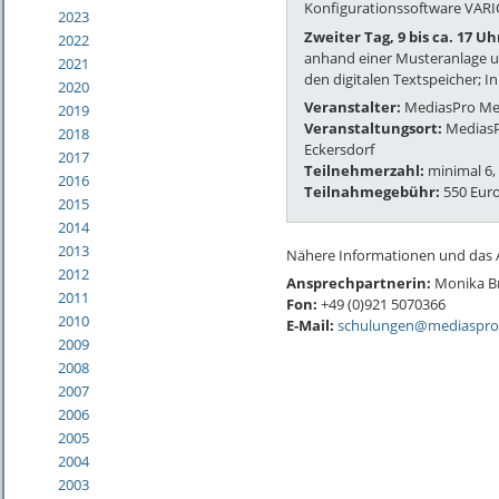
Konfigurationssoftware VAR
2023
Zweiter Tag, 9 bis ca. 17 Uh
2022
anhand einer Musteranlage un
2021
den digitalen Textspeicher;
2020
Veranstalter:
MediasPro Me
2019
Veranstaltungsort:
MediasP
2018
Eckersdorf
2017
Teilnehmerzahl:
minimal 6,
2016
Teilnahmegebühr:
550 Euro
2015
2014
2013
Nähere Informationen und das A
2012
Ansprechpartnerin:
Monika B
2011
Fon:
+49 (0)921 5070366
2010
E-Mail:
schulungen@mediaspro
2009
2008
2007
2006
2005
2004
2003