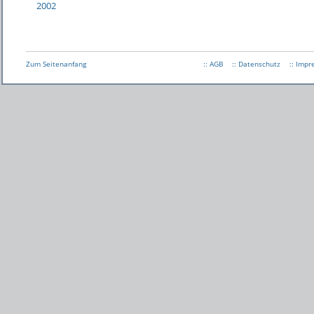
2002
Zum Seitenanfang
:: AGB
:: Datenschutz
:: Imp