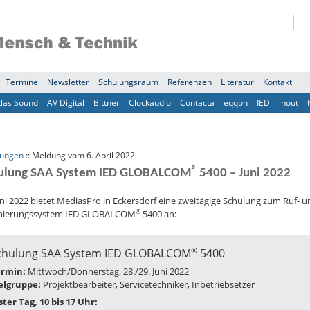
+ Termine
Newsletter
Schulungsraum
Referenzen
Literatur
Kontakt
tlas Sound
AV Digital
Bittner
Clockaudio
Contacta
eqqon
IED
inout
lungen
:: Meldung vom 6. April 2022
®
ulung SAA System IED GLOBALCOM
5400 – Juni 2022
ni 2022 bietet MediasPro in Eckersdorf eine zweitägige Schulung zum Ruf- u
®
mierungssystem IED GLOBALCOM
5400 an:
®
chulung SAA System IED GLOBALCOM
5400
ermin:
Mittwoch/Donnerstag, 28./29. Juni 2022
elgruppe:
Projektbearbeiter, Servicetechniker, Inbetriebsetzer
ster Tag, 10 bis 17 Uhr: