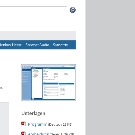
Renkus-Heinz
Stewart Audio
Symetrix
nd
Unterlagen
Programm
(Deutsch
22 KB
)
Anmeldung
(Deutsch
26 KB
)