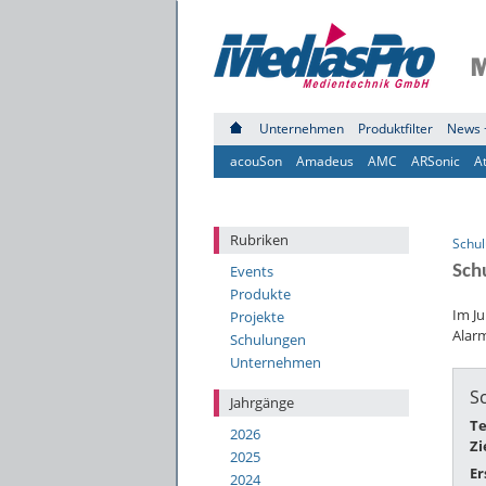
Unternehmen
Produktfilter
News 
acouSon
Amadeus
AMC
ARSonic
A
Rubriken
Schu
Events
Sch
Produkte
Im Ju
Projekte
Alar
Schulungen
Unternehmen
S
Jahrgänge
T
2026
Zi
2025
Er
2024