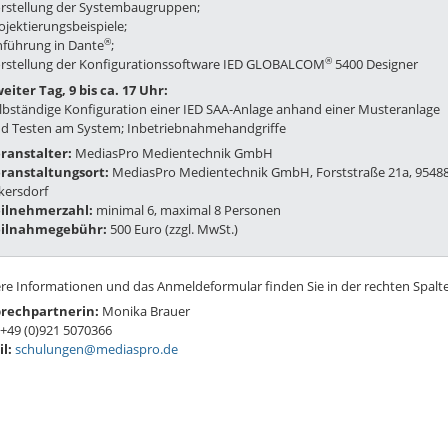
rstellung der Systembaugruppen;
ojektierungsbeispiele;
®
nführung in Dante
;
®
rstellung der Konfigurationssoftware IED GLOBALCOM
5400 Designer
eiter Tag, 9 bis ca. 17 Uhr:
lbständige Konfiguration einer IED SAA-Anlage anhand einer Musteranlage
d Testen am System; Inbetriebnahmehandgriffe
ranstalter:
MediasPro Medientechnik GmbH
ranstaltungsort:
MediasPro Medientechnik GmbH, Forststraße 21a, 9548
kersdorf
ilnehmerzahl:
minimal 6, maximal 8 Personen
eilnahmegebühr:
500 Euro (zzgl. MwSt.)
re Informationen und das Anmeldeformular finden Sie in der rechten Spalte
rechpartnerin:
Monika Brauer
+49 (0)921 5070366
il:
schulungen@mediaspro.de