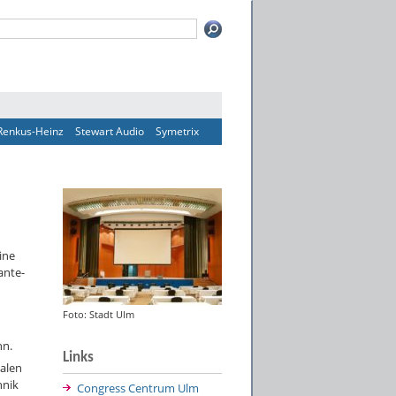
Renkus-Heinz
Stewart Audio
Symetrix
ine
ante-
Foto: Stadt Ulm
nn.
Links
malen
hnik
Congress Centrum Ulm