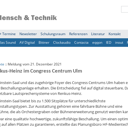
+ Termine
Newsletter
Schulungsraum
Referenzen
Literatur
Kontakt
tlas Sound
AV Digital
Bittner
Clockaudio
Contacta
eqqon
IED
inout
kte
:: Meldung vom 21. Dezember 2021
kus-Heinz im Congress Centrum Ulm
Einstein-Saal und das zugehörige Foyer des Congress Centrums Ulm haben e
Beschallungsanlage erhalten. Die Entscheidung fiel auf digital steuerbare, D
etzbare Lautsprechersysteme von Renkus-Heinz.
instein-Saal bietet bis zu 1.500 Sitzplätze für unterschiedlichste
nstaltungstypen. Zur Ausstattung gehören eine fahrbare Bühne und eine
ühne, die als Orchestergraben oder Bühnenerweiterung genutzt werden ka
war eine qualitativ hochwertige, zukunftsfähige Beschallung. Um einen opti
 auf allen Plätzen zu garantieren, erstellte das Planungsbüro HF-Medientec