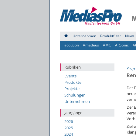
Unternehmen
Produktfilter
News 
acouSon
Amadeus
AMC
ARSonic
A
Rubriken
Proje
Ren
Events
Produkte
Der 
Projekte
neue 
Schulungen
vern
Unternehmen
Der E
Jahrgänge
Vera
Vorb
2026
Ziel 
2025
Klang
2024