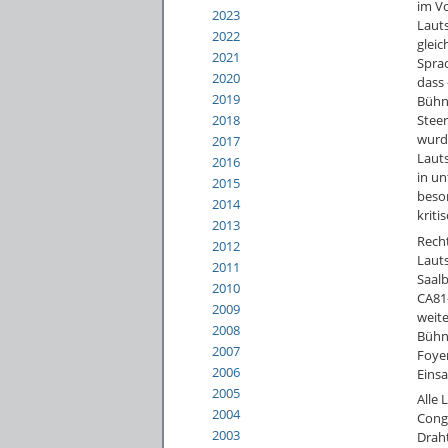
im V
2023
Lauts
2022
glei
2021
Sprac
2020
dass 
2019
Bühne
2018
Stee
wurd
2017
Lauts
2016
in un
2015
beso
2014
kriti
2013
Recht
2012
Lauts
2011
Saalb
2010
CA81
2009
weit
2008
Bühn
2007
Foyer
2006
Einsa
2005
Alle 
2004
Cong
2003
Draht