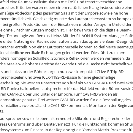
orfeld eine Raumakustiksimulation mit EASE und testete verschiedene
precher. Kriterien waren neben einem natürlichen Klang insbesondere eine
chmäßige Abdeckung des gesamten Saals mit der Empore sowie eine hohe
hverständlichkeit. Gleichzeitig musste das Lautsprechersystem so kompakt 
– bei großen Produktionen – der Einsatz von mobilen Arrays im Umfeld der
 ohne Einschränkungen möglich ist. Hier bewährte sich die digitale Beam-
ring-Technologie von Renkus-Heinz. Mit der RHAON II System-Manager-Sof
e unter Nutzung der Raumdaten automatisch das optimale Beam-Design d
precher erstellt. Von einer Lautsprecherzeile können so definierte Beams ge
terschiedliche vertikale Richtungen gelenkt werden. Dies führt zu einem
nders homogenen Schallfeld. Störende Reflexionen werden vermieden, da
sche Areale wie höhere Bereiche der Wände und die Decke nicht beschallt we
s und links vor der Bühne sorgen nun zwei kompakte ICLive-F-Trip-RD-
precherzeilen und zwei ICLX-118S-RD-Bässe für eine gleichmäßige
eschallung. Sie werden unterstützt von fünf aktiven CA61-RD- und zwei akt
-RD-Punkschallquellen-Lautsprechern für das Nahfeld vor der Bühne sowie 
eren CA61-RD über und unter der Empore. Fünf CA81-RD werden als
enmonitore genutzt. Drei weitere CA81-RD wurden für die Beschallung des
s installiert, zwei zusätzliche CA61-RD kommen als Monitore in der Regie z
tz.
Lautsprecher sowie die ebenfalls erneuerte Mikrofon- und Regietechnik der
ress Centrums sind über Dante vernetzt. Für die Funktechnik kommen Shu
lossysteme zum Einsatz. In der Regie sorgt ein Yamaha Matrix-Prozessor für