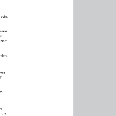
sein,
tware
er
zielt
rden.
iven
21
um
re
 die