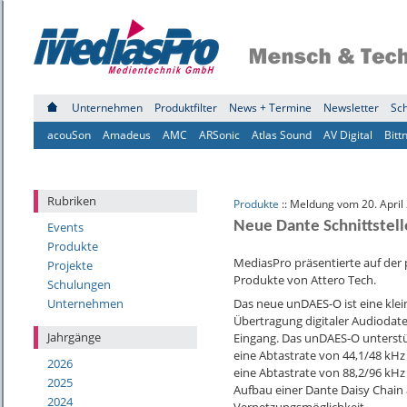
Unternehmen
Produktfilter
News + Termine
Newsletter
Sc
acouSon
Amadeus
AMC
ARSonic
Atlas Sound
AV Digital
Bitt
Rubriken
Produkte
:: Meldung vom 20. April
Neue Dante Schnittstell
Events
Produkte
MediasPro präsentierte auf der
Projekte
Produkte von Attero Tech.
Schulungen
Das neue unDAES-O ist eine klei
Unternehmen
Übertragung digitaler Audiodat
Jahrgänge
Eingang. Das unDAES-O unterstü
eine Abtastrate von 44,1/48 kHz 
2026
eine Abtastrate von 88,2/96 kHz 
2025
Aufbau einer Dante Daisy Chain
2024
Vernetzungsmöglichkeit.