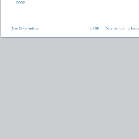
2002
Zum Seitenanfang
:: AGB
:: Datenschutz
:: Imp