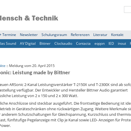
+ Termine
Newsletter
Schulungsraum
Referenzen
Literatur
Kontakt
tlas Sound
AV Digital
Bittner
Clockaudio
Contacta
eqqon
IED
inout
ukte
:: Meldung vom 20. April 2015
onic: Leistung made by Bittner
euen ARSonic 2-Kanal Leistungsverstärker T-2150X und T-2300X sind ab sofo
estellung verfügbar. Der Entwickler und Hersteller Bittner Audio garantiert
ssliche Leistung von 2 x 150 und 2 x 300 Watt.
iche Anschlüsse sind steckbar ausgeführt. Die frontseitige Bedienung ist idea
Betrieb in Geräteschränken ohne rückwärtigen Zugang. Weitere Merkmale s
r anderem Schutzschaltungen für Gleichspannung, Kurzschluss und thermis
ast, fünfstufige Pegelanzeige mit Clip je Kanal sowie LED- Anzeigen für Prote
Power.