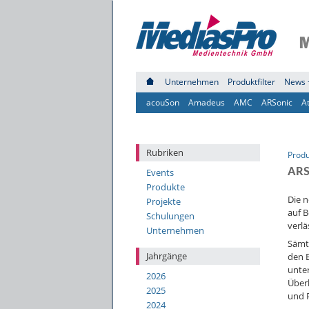
Unternehmen
Produktfilter
News 
acouSon
Amadeus
AMC
ARSonic
A
Rubriken
Prod
ARS
Events
Produkte
Die n
Projekte
auf B
Schulungen
verlä
Unternehmen
Sämtl
Jahrgänge
den 
unte
2026
Überl
2025
und 
2024