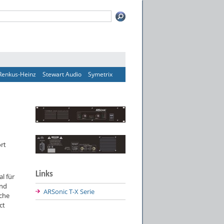
Renkus-Heinz
Stewart Audio
Symetrix
rt
Links
l für
ind
ARSonic T-X Serie
che
ct