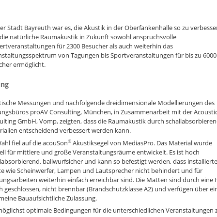
der Stadt Bayreuth war es, die Akustik in der Oberfankenhalle so zu verbesse
die natürliche Raumakustik in Zukunft sowohl anspruchsvolle
rtveranstaltungen für 2300 Besucher als auch weiterhin das
nstaltungsspektrum von Tagungen bis Sportveranstaltungen für bis zu 6000
cher ermöglicht.
ung
tische Messungen und nachfolgende dreidimensionale Modellierungen des
ungsbüros proAV Consulting, München, in Zusammenarbeit mit der Acousti
ulting GmbH, Vomp, zeigten, dass die Raumakustik durch schallabsorbiere
rialien entscheidend verbessert werden kann.
®
ahl fiel auf die acouSon
Akustiksegel von MediasPro. Das Material wurde
ell für mittlere und große Veranstaltungsräume entwickelt. Es ist hoch
labsorbierend, ballwurfsicher und kann so befestigt werden, dass installiert
te wie Scheinwerfer, Lampen und Lautsprecher nicht behindert und für
ngsarbeiten weiterhin einfach erreichbar sind. Die Matten sind durch eine 
ch geschlossen, nicht brennbar (Brandschutzklasse A2) und verfügen über ei
meine Bauaufsichtliche Zulassung.
öglichst optimale Bedingungen für die unterschiedlichen Veranstaltungen 