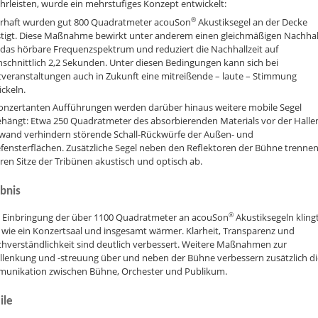
rleisten, wurde ein mehrstufiges Konzept entwickelt:
®
rhaft wurden gut 800 Quadratmeter acouSon
Akustiksegel an der Decke
stigt. Diese Maßnahme bewirkt unter anderem einen gleichmäßigen Nachhal
 das hörbare Frequenzspektrum und reduziert die Nachhallzeit auf
schnittlich 2,2 Sekunden. Unter diesen Bedingungen kann sich bei
tveranstaltungen auch in Zukunft eine mitreißende – laute – Stimmung
ckeln.
konzertanten Aufführungen werden darüber hinaus weitere mobile Segel
ehängt: Etwa 250 Quadratmeter des absorbierenden Materials vor der Halle
wand verhindern störende Schall-Rückwürfe der Außen- und
fensterflächen. Zusätzliche Segel neben den Reflektoren der Bühne trennen
ren Sitze der Tribünen akustisch und optisch ab.
bnis
®
 Einbringung der über 1100 Quadratmeter an acouSon
Akustiksegeln klingt
 wie ein Konzertsaal und insgesamt wärmer. Klarheit, Transparenz und
chverständlichkeit sind deutlich verbessert. Weitere Maßnahmen zur
lllenkung und -streuung über und neben der Bühne verbessern zusätzlich di
unikation zwischen Bühne, Orchester und Publikum.
ile