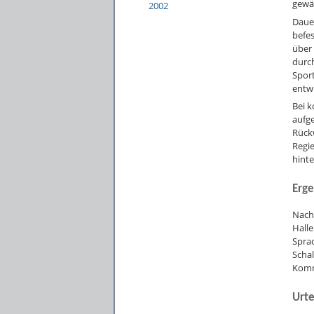
gewäh
2002
Daue
befe
über
durch
Spor
entwi
Bei 
aufg
Rück
Regie
hinte
Erge
Nach
Halle
Spra
Scha
Komm
Urte