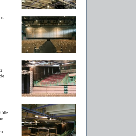
rn,
cs
nde
e
Hülle
ne
zu