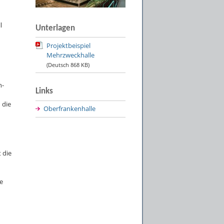
l
Unterlagen
Projektbeispiel
Mehrzweckhalle
(Deutsch
868 KB
)
n-
Links
 die
Oberfrankenhalle
 die
e