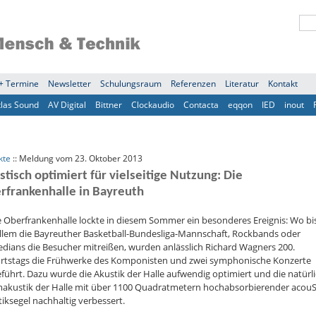
+ Termine
Newsletter
Schulungsraum
Referenzen
Literatur
Kontakt
tlas Sound
AV Digital
Bittner
Clockaudio
Contacta
eqqon
IED
inout
kte
:: Meldung vom 23. Oktober 2013
stisch optimiert für vielseitige Nutzung: Die
rfrankenhalle in Bayreuth
e Oberfrankenhalle lockte in diesem Sommer ein besonderes Ereignis: Wo bi
allem die Bayreuther Basketball-Bundesliga-Mannschaft, Rockbands oder
dians die Besucher mitreißen, wurden anlässlich Richard Wagners 200.
rtstags die Frühwerke des Komponisten und zwei symphonische Konzerte
führt. Dazu wurde die Akustik der Halle aufwendig optimiert und die natürl
akustik der Halle mit über 1100 Quadratmetern hochabsorbierender acou
iksegel nachhaltig verbessert.