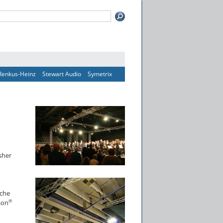
Renkus-Heinz
Stewart Audio
Symetrix
sher
iche
®
Son