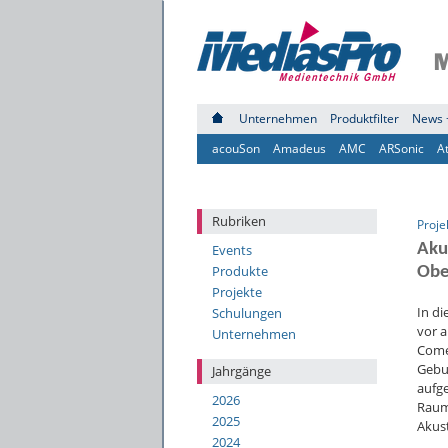
Unternehmen
Produktfilter
News 
acouSon
Amadeus
AMC
ARSonic
A
Rubriken
Proje
Aku
Events
Produkte
Obe
Projekte
In di
Schulungen
vor 
Unternehmen
Come
Gebu
Jahrgänge
aufge
2026
Raum
2025
Akust
2024