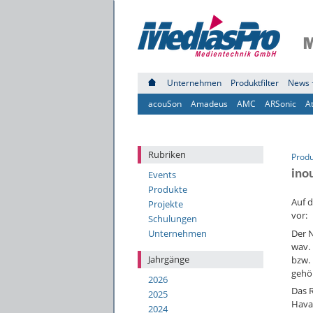
Unternehmen
Produktfilter
News 
acouSon
Amadeus
AMC
ARSonic
A
Rubriken
Prod
ino
Events
Produkte
Auf 
Projekte
vor:
Schulungen
Der N
Unternehmen
wav. 
Jahrgänge
bzw.
gehör
2026
Das R
2025
Havar
2024