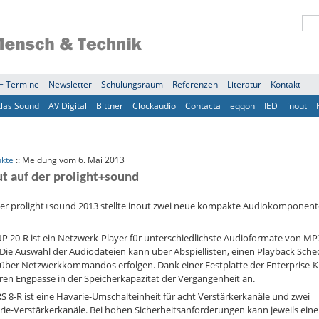
+ Termine
Newsletter
Schulungsraum
Referenzen
Literatur
Kontakt
tlas Sound
AV Digital
Bittner
Clockaudio
Contacta
eqqon
IED
inout
ukte
:: Meldung vom 6. Mai 2013
ut auf der prolight+sound
der prolight+sound 2013 stellte inout zwei neue kompakte Audiokomponen
P 20-R ist ein Netzwerk-Player für unterschiedlichste Audioformate von MP
Die Auswahl der Audiodateien kann über Abspiellisten, einen Playback Sche
 über Netzwerkkommandos erfolgen. Dank einer Festplatte der Enterprise-K
en Engpässe in der Speicherkapazität der Vergangenheit an.
S 8-R ist eine Havarie-Umschalteinheit für acht Verstärkerkanäle und zwei
ie-Verstärkerkanäle. Bei hohen Sicherheitsanforderungen kann jeweils eine