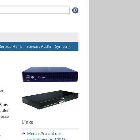
Renkus-Heinz
Stewart Audio
Symetrix
ten
3 bis
duler
lasse
Links
MediasPro auf der
r
prolight+sound 2013