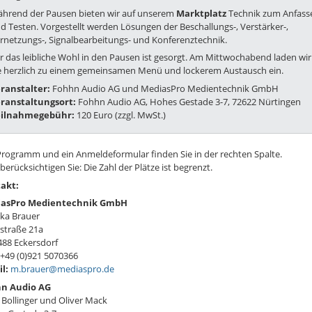
hrend der Pausen bieten wir auf unserem
Marktplatz
Technik zum Anfass
d Testen. Vorgestellt werden Lösungen der Beschallungs-, Verstärker-,
rnetzungs-, Signalbearbeitungs- und Konferenztechnik.
r das leibliche Wohl in den Pausen ist gesorgt. Am Mittwochabend laden wir
e herzlich zu einem gemeinsamen Menü und lockerem Austausch ein.
ranstalter:
Fohhn Audio AG und MediasPro Medientechnik GmbH
ranstaltungsort:
Fohhn Audio AG, Hohes Gestade 3-7, 72622 Nürtingen
eilnahmegebühr:
120 Euro (zzgl. MwSt.)
Programm und ein Anmeldeformular finden Sie in der rechten Spalte.
 berücksichtigen Sie: Die Zahl der Plätze ist begrenzt.
akt:
asPro Medientechnik GmbH
ka Brauer
straße 21a
488 Eckersdorf
+49 (0)921 5070366
il:
m.brauer@mediaspro.de
n Audio AG
 Bollinger und Oliver Mack