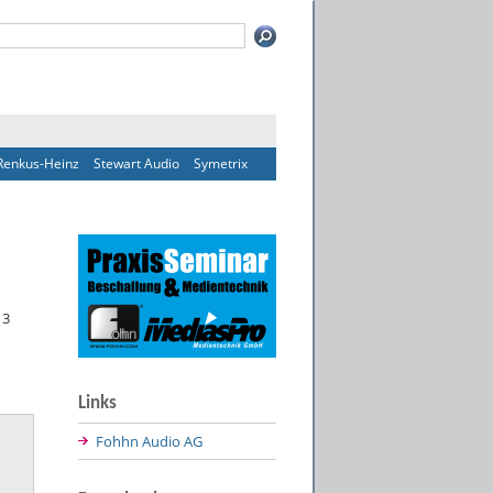
Renkus-Heinz
Stewart Audio
Symetrix
13
Links
Fohhn Audio AG