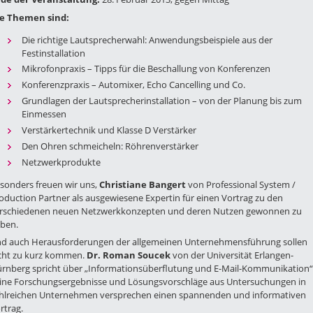
e Themen sind:
Die richtige Lautsprecherwahl: Anwendungsbeispiele aus der
Festinstallation
Mikrofonpraxis – Tipps für die Beschallung von Konferenzen
Konferenzpraxis – Automixer, Echo Cancelling und Co.
Grundlagen der Lautsprecherinstallation – von der Planung bis zum
Einmessen
Verstärkertechnik und Klasse D Verstärker
Den Ohren schmeicheln: Röhrenverstärker
Netzwerkprodukte
sonders freuen wir uns,
Christiane Bangert
von Professional System /
oduction Partner als ausgewiesene Expertin für einen Vortrag zu den
rschiedenen neuen Netzwerkkonzepten und deren Nutzen gewonnen zu
ben.
d auch Herausforderungen der allgemeinen Unternehmensführung sollen
cht zu kurz kommen.
Dr. Roman Soucek
von der Universität Erlangen-
rnberg spricht über „Informationsüberflutung und E-Mail-Kommunikation“
ine Forschungsergebnisse und Lösungsvorschläge aus Untersuchungen in
hlreichen Unternehmen versprechen einen spannenden und informativen
rtrag.