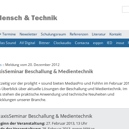
+ Termine
Newsletter
Schulungsraum
Referenzen
Literatur
Kontakt
tlas Sound
AV Digital
Bittner
Clockaudio
Contacta
eqqon
IED
inout
s
:: Meldung vom 20. Dezember 2012
xisSeminar Beschallung & Medientechnik
zeitig vor der prolight + sound bieten MediasPro und Fohhn im Februar 20
n Überblick über aktuelle Lösungen der Beschallung und Medientechnik. Im
s stehen die praktische Anwendung und technische Neuheiten und
icklungen unserer Branche.
raxisSeminar Beschallung & Medientechnik
ginn der Veranstaltung:
27. Februar 2013, 13 Uhr
de der Veranstaltung:
28. Februar 2013, gegen Mittag