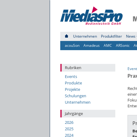
Unternehmen
Produktfilter
News 
acouSon
Amadeus
AMC
ARSonic
A
Rubriken
Event
Pra
Events
Produkte
Recht
Projekte
eine
Schulungen
Foku
Unternehmen
Entw
Jahrgänge
2026
P
2025
Be
2024
En