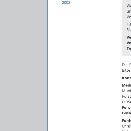
2002
Wä
un
Ve
Fü
Si
Ve
Ve
T
Das 
Bitte
Kont
Medi
Moni
Forst
D-95
Fon:
E-Ma
Fohh
Chris