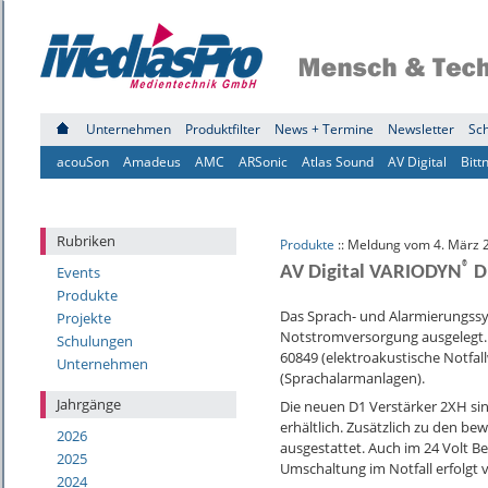
Unternehmen
Produktfilter
News + Termine
Newsletter
Sc
acouSon
Amadeus
AMC
ARSonic
Atlas Sound
AV Digital
Bitt
Rubriken
Produkte
:: Meldung vom 4. März 
®
Events
AV Digital VARIODYN
D
Produkte
Das Sprach- und Alarmierungs
Projekte
Notstromversorgung ausgelegt. D
Schulungen
60849 (elektroakustische Notfa
Unternehmen
(Sprachalarmanlagen).
Jahrgänge
Die neuen D1 Verstärker 2XH si
erhältlich. Zusätzlich zu den be
2026
ausgestattet. Auch im 24 Volt Be
2025
Umschaltung im Notfall erfolgt 
2024