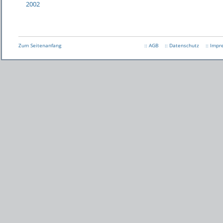
2002
Zum Seitenanfang
:: AGB
:: Datenschutz
:: Imp