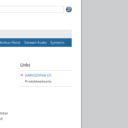
Renkus-Heinz
Stewart Audio
Symetrix
Links
VARIODYN® D1
Produktwebseite
Ämter
nd