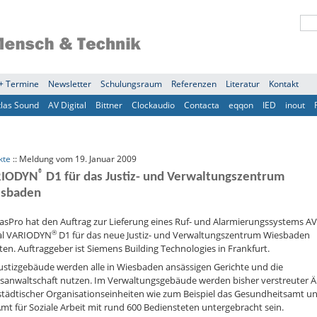
+ Termine
Newsletter
Schulungsraum
Referenzen
Literatur
Kontakt
tlas Sound
AV Digital
Bittner
Clockaudio
Contacta
eqqon
IED
inout
kte
:: Meldung vom 19. Januar 2009
®
RIODYN
D1 für das Justiz- und Verwaltungszentrum
sbaden
asPro hat den Auftrag zur Lieferung eines Ruf- und Alarmierungssystems AV
®
tal VARIODYN
D1 für das neue Justiz- und Verwaltungszentrum Wiesbaden
ten. Auftraggeber ist Siemens Building Technologies in Frankfurt.
ustizgebäude werden alle in Wiesbaden ansässigen Gerichte und die
tsanwaltschaft nutzen. Im Verwaltungsgebäude werden bisher verstreuter 
städtischer Organisationseinheiten wie zum Beispiel das Gesundheitsamt u
mt für Soziale Arbeit mit rund 600 Bediensteten untergebracht sein.