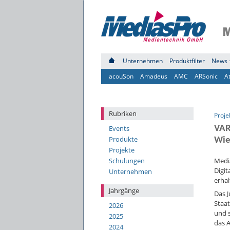
Unternehmen
Produktfilter
News 
acouSon
Amadeus
AMC
ARSonic
A
Rubriken
Proje
Events
VA
Produkte
Wie
Projekte
Schulungen
Medi
Digi
Unternehmen
erhal
Jahrgänge
Das J
Staa
2026
und 
2025
das A
2024