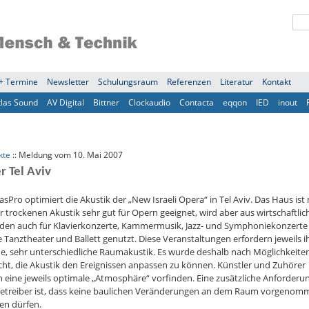
+ Termine
Newsletter
Schulungsraum
Referenzen
Literatur
Kontakt
tlas Sound
AV Digital
Bittner
Clockaudio
Contacta
eqqon
IED
inout
kte
:: Meldung vom 10. Mai 2007
r Tel Aviv
sPro optimiert die Akustik der „New Israeli Opera“ in Tel Aviv. Das Haus ist 
r trockenen Akustik sehr gut für Opern geeignet, wird aber aus wirtschaftli
den auch für Klavierkonzerte, Kammermusik, Jazz- und Symphoniekonzerte
 Tanztheater und Ballett genutzt. Diese Veranstaltungen erfordern jeweils i
e, sehr unterschiedliche Raumakustik. Es wurde deshalb nach Möglichkeite
ht, die Akustik den Ereignissen anpassen zu können. Künstler und Zuhörer
n eine jeweils optimale „Atmosphäre“ vorfinden. Eine zusätzliche Anforderu
Betreiber ist, dass keine baulichen Veränderungen an dem Raum vorgenom
en dürfen.