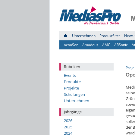
Unternehmen
Produktfilter
News 
acouSon
Amadeus
AMC
ARSonic
A
Rubriken
Proje
Ope
Events
Produkte
Media
Projekte
seine
Schulungen
Grün
Unternehmen
sowie
eigen
Jahrgänge
gesuc
2026
solle
2025
der 
werd
2024