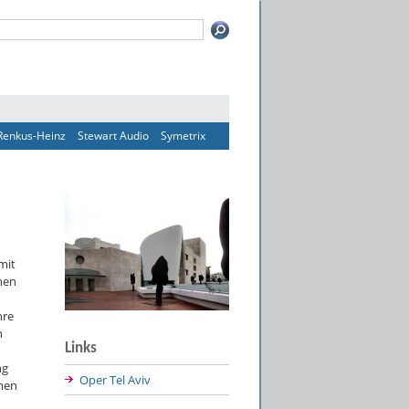
Renkus-Heinz
Stewart Audio
Symetrix
mit
chen
hre
n
Links
ng
Oper Tel Aviv
men