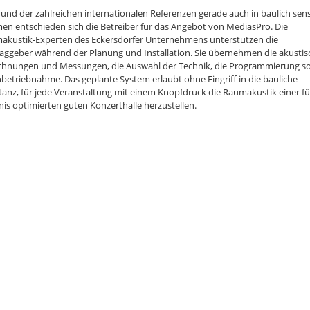
und der zahlreichen internationalen Referenzen gerade auch in baulich sen
en entschieden sich die Betreiber für das Angebot von MediasPro. Die
akustik-Experten des Eckersdorfer Unternehmens unterstützen die
raggeber während der Planung und Installation. Sie übernehmen die akusti
chnungen und Messungen, die Auswahl der Technik, die Programmierung s
nbetriebnahme. Das geplante System erlaubt ohne Eingriff in die bauliche
anz, für jede Veranstaltung mit einem Knopfdruck die Raumakustik einer fü
nis optimierten guten Konzerthalle herzustellen.