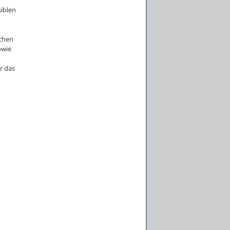
siblen
schen
owie
r das