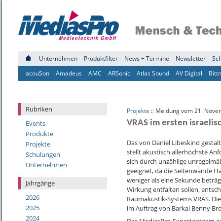
Unternehmen
Produktfilter
News + Termine
Newsletter
Sc
acouSon
Amadeus
AMC
ARSonic
Atlas Sound
AV Digital
Bitt
Rubriken
Projekte
:: Meldung vom 21. Nove
VRAS im ersten israeli
Events
Produkte
Das von Daniel Libeskind gestalt
Projekte
stellt akustisch allerhöchste A
Schulungen
sich durch unzählige unregelmäß
Unternehmen
geeignet, da die Seitenwände Hal
weniger als eine Sekunde beträg
Jahrgänge
Wirkung entfalten sollen, entsch
2026
Raumakustik-Systems VRAS. Die
2025
im Auftrag von Barkai Benny Bro
2024
Das MediasPro-Expertenteam au