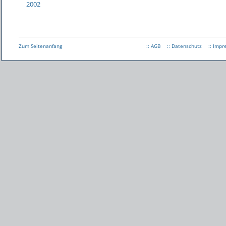
2002
Zum Seitenanfang
:: AGB
:: Datenschutz
:: Imp