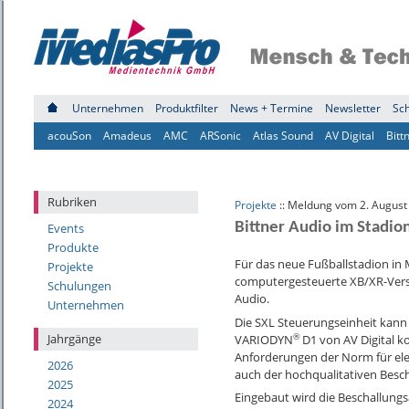
Unternehmen
Produktfilter
News + Termine
Newsletter
Sc
acouSon
Amadeus
AMC
ARSonic
Atlas Sound
AV Digital
Bitt
Rubriken
Projekte
:: Meldung vom 2. August
Bittner Audio im Stadi
Events
Produkte
Für das neue Fußballstadion in
Projekte
computergesteuerte XB/XR-Verst
Schulungen
Audio.
Unternehmen
Die SXL Steuerungseinheit kann
®
Jahrgänge
VARIODYN
D1 von AV Digital ko
Anforderungen der Norm für ele
2026
auch der hochqualitativen Besch
2025
Eingebaut wird die Beschallung
2024