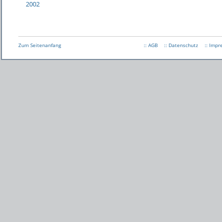
2002
Zum Seitenanfang
:: AGB
:: Datenschutz
:: Imp