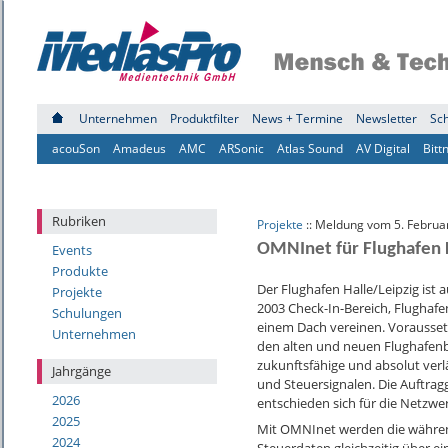
Unternehmen
Produktfilter
News + Termine
Newsletter
Sc
acouSon
Amadeus
AMC
ARSonic
Atlas Sound
AV Digital
Bitt
Rubriken
Projekte
:: Meldung vom 5. Februa
OMNInet für Flughafen 
Events
Produkte
Der Flughafen Halle/Leipzig ist
Projekte
2003 Check-In-Bereich, Flughaf
Schulungen
einem Dach vereinen. Voraussetz
Unternehmen
den alten und neuen Flughafenber
zukunftsfähige und absolut ver
Jahrgänge
und Steuersignalen. Die Auftr
2026
entschieden sich für die Netzw
2025
Mit OMNInet werden die währen
2024
Steuerdaten gleichzeitig über ein