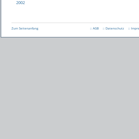
2002
Zum Seitenanfang
:: AGB
:: Datenschutz
:: Imp