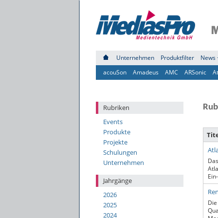
Unternehmen
Produktfilter
News 
acouSon
Amadeus
AMC
ARSonic
A
Rub
Rubriken
Events
Produkte
Tit
Projekte
Atl
Schulungen
Das
Unternehmen
Atl
Ein
Jahrgänge
Ren
2026
Die
2025
Qua
2024