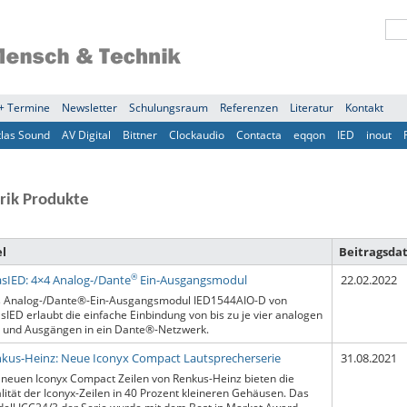
+ Termine
Newsletter
Schulungsraum
Referenzen
Literatur
Kontakt
tlas Sound
AV Digital
Bittner
Clockaudio
Contacta
eqqon
IED
inout
rik Produkte
el
Beitragsd
®
asIED: 4×4 Analog-/Dante
Ein-Ausgangsmodul
22.02.2022
 Analog-/Dante®-Ein-Ausgangsmodul IED1544AIO-D von
asIED erlaubt die einfache Einbindung von bis zu je vier analogen
- und Ausgängen in ein Dante®-Netzwerk.
kus-Heinz: Neue Iconyx Compact Lautsprecherserie
31.08.2021
 neuen Iconyx Compact Zeilen von Renkus-Heinz bieten die
lität der Iconyx-Zeilen in 40 Prozent kleineren Gehäusen. Das