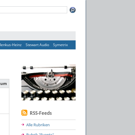
Renkus-Heinz
Stewart Audio
Symetrix
atum
RSS-Feeds
Alle Rubriken
Rubrik "Events"