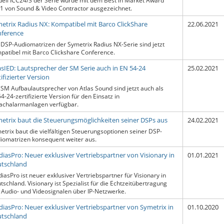
ell ICC24/3 der Serie wurde mit dem Best in Market Award
1 von Sound & Video Contractor ausgezeichnet.
etrix Radius NX: Kompatibel mit Barco ClickShare
22.06.2021
ference
 DSP-Audiomatrizen der Symetrix Radius NX-Serie sind jetzt
patibel mit Barco Clickshare Conference.
asIED: Lautsprecher der SM Serie auch in EN 54-24
25.02.2021
tifizierter Version
 SM Aufbaulautsprecher von Atlas Sound sind jetzt auch als
4-24-zertifizierte Version für den Einsatz in
achalarmanlagen verfügbar.
etrix baut die Steuerungsmöglichkeiten seiner DSPs aus
24.02.2021
etrix baut die vielfältigen Steuerungsoptionen seiner DSP-
iomatrizen konsequent weiter aus.
iasPro: Neuer exklusiver Vertriebspartner von Visionary in
01.01.2021
tschland
iasPro ist neuer exklusiver Vertriebspartner für Visionary in
tschland. Visionary ist Spezialist für die Echtzeitübertragung
 Audio- und Videosignalen über IP-Netzwerke.
iasPro: Neuer exklusiver Vertriebspartner von Symetrix in
01.10.2020
tschland