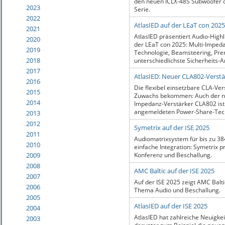
den neuen ICLX-48S Subwoofer d
2023
Serie.
2022
AtlasIED auf der LEaT con 2025
2021
AtlasIED präsentiert Audio-High
2020
der LEaT con 2025: Multi-Imped
2019
Technologie, Beamsteering, Pre
2018
unterschiedlichste Sicherheits-
2017
AtlasIED: Neuer CLA802-Verstä
2016
Die flexibel einsetzbare CLA-Ver
2015
Zuwachs bekommen: Auch der ne
2014
Impedanz-Verstärker CLA802 ist 
angemeldeten Power-Share-Tech
2013
2012
Symetrix auf der ISE 2025
2011
Audiomatrixsystem für bis zu 384
2010
einfache Integration: Symetrix p
2009
Konferenz und Beschallung.
2008
AMC Baltic auf der ISE 2025
2007
Auf der ISE 2025 zeigt AMC Balt
2006
Thema Audio und Beschallung.
2005
AtlasIED auf der ISE 2025
2004
AtlasIED hat zahlreiche Neuigkei
2003