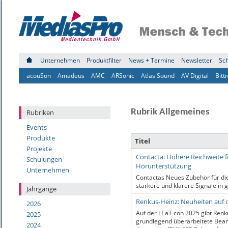
Unternehmen
Produktfilter
News + Termine
Newsletter
Sc
acouSon
Amadeus
AMC
ARSonic
Atlas Sound
AV Digital
Bitt
Rubrik Allgemeines
Rubriken
Events
Produkte
Titel
Projekte
Contacta: Höhere Reichweite f
Schulungen
Hörunterstützung
Unternehmen
Contactas Neues Zubehör für di
stärkere und klarere Signale in
Jahrgänge
Renkus-Heinz: Neuheiten auf 
2026
Auf der LEaT con 2025 gibt Renk
2025
grundlegend überarbeitete Bea
2024