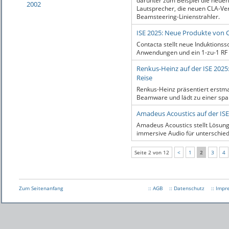
darunter zum Beispiel die neuen
2002
Lautsprecher, die neuen CLA-Ver
Beamsteering-Linienstrahler.
ISE 2025: Neue Produkte von 
Contacta stellt neue Induktionssc
Anwendungen und ein 1-zu-1 RF 
Renkus-Heinz auf der ISE 2025:
Reise
Renkus-Heinz präsentiert erstm
Beamware und lädt zu einer spa
Amadeus Acoustics auf der ISE
Amadeus Acoustics stellt Lösung
immersive Audio für unterschie
Seite 2 von 12
<
1
2
3
4
Zum Seitenanfang
:: AGB
:: Datenschutz
:: Imp